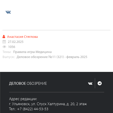
Анастасия Стяглова
27.02.2025
1056
Темы:
Правила игры
Медицина
Выпуск:
Деловое обозрение №11 (321) - февраль 2025
ДЕЛОВОЕ
ОБОЗРЕНИЕ
Адрес редакции:
г. Ульяновск, ул. Спуск Халтурина, д. 20, 2 этаж
Тел.: +7 (8422) 44-53-53