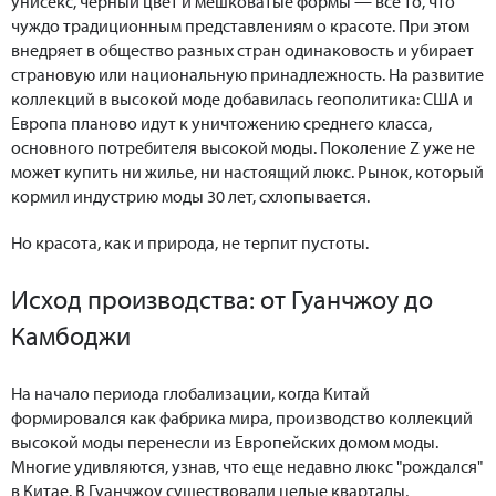
унисекс, черный цвет и мешковатые формы — все то, что
чуждо традиционным представлениям о красоте. При этом
внедряет в общество разных стран одинаковость и убирает
страновую или национальную принадлежность. На развитие
коллекций в высокой моде добавилась геополитика: США и
Европа планово идут к уничтожению среднего класса,
основного потребителя высокой моды. Поколение Z уже не
может купить ни жилье, ни настоящий люкс. Рынок, который
кормил индустрию моды 30 лет, схлопывается.
Но красота, как и природа, не терпит пустоты.
Исход производства: от Гуанчжоу до
Камбоджи
На начало периода глобализации, когда Китай
формировался как фабрика мира, производство коллекций
высокой моды перенесли из Европейских домом моды.
Многие удивляются, узнав, что еще недавно люкс "рождался"
в Китае. В Гуанчжоу существовали целые кварталы,