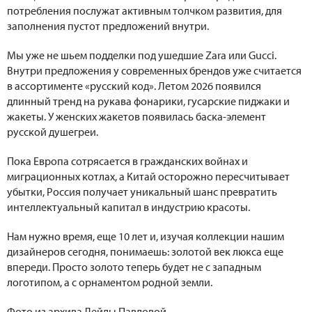
потребления послужат активным толчком развития, для
заполнения пустот предложений внутри.
Мы уже не шьем подделки под ушедшие Zara или Gucci.
Внутри предложения у современных брендов уже считается
в ассортименте «русский код». Летом 2026 появился
длинный тренд на рукава фонарики, гусарские пиджаки и
жакеты. У женских жакетов появилась баска-элемент
русской душегреи.
Пока Европа сотрясается в гражданских войнах и
миграционных котлах, а Китай осторожно пересчитывает
убытки, Россия получает уникальный шанс превратить
интеллектуальный капитал в индустрию красоты.
Нам нужно время, еще 10 лет и, изучая коллекции нашим
дизайнеров сегодня, понимаешь: золотой век люкса еще
впереди. Просто золото теперь будет не с западным
логотипом, а с орнаментом родной земли.
Фото из архива Лейлы Павловой