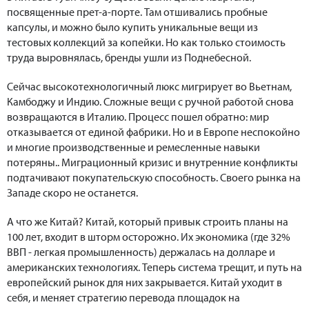
посвященные прет-а-порте. Там отшивались пробные
капсулы, и можно было купить уникальные вещи из
тестовых коллекций за копейки. Но как только стоимость
труда выровнялась, бренды ушли из Поднебесной.
Сейчас высокотехнологичный люкс мигрирует во Вьетнам,
Камбоджу и Индию. Сложные вещи с ручной работой снова
возвращаются в Италию. Процесс пошел обратно: мир
отказывается от единой фабрики. Но и в Европе неспокойно
и многие производственные и ремесленные навыки
потеряны.. Миграционный кризис и внутренние конфликты
подтачивают покупательскую способность. Своего рынка на
Западе скоро не останется.
А что же Китай? Китай, который привык строить планы на
100 лет, входит в шторм осторожно. Их экономика (где 32%
ВВП - легкая промышленность) держалась на долларе и
американских технологиях. Теперь система трещит, и путь на
европейский рынок для них закрывается. Китай уходит в
себя, и меняет стратегию перевода площадок на