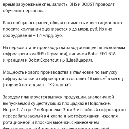
время зарубежные специалисты BHS и BOBST проводят
обучение персонала.
Как сообщалось ранее, общая стоимость инвестиционного
проекта компании оценивается в 2,5 млрд. руб. Из них
оборудования – 1,4 млрд. руб.
На первом этапе производства завод оснащен пятислойным
гофроагрегатом BHS (Германия), линиями Bobst FFG-618
(Франция) и Bobst Expertcut 1.6 (Швейцария).
Мощность нового производства в Ульяновке по выпуску
гофроупаковки и гофрокартона составит 16 млн. м² в месяц
(годовой потенциал – 192 млн. м²).
Заводом планируется выпуск продукции, аналогичной
выпускаемой существующих площадках в Подольске,
Истре-1, Истре-2 и Воронеже: 3-х и 5-и слойный гофрокартон
перерабатываемый в 4-клапанные гофроящики, изделия
ротационной и плоской высечки, с нанесением
флексопечати до 4-х цветов, изделия многоточечной