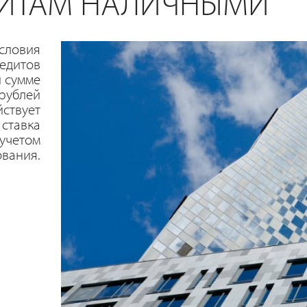
ДИТАМ НАЛИЧНЫМИ
условия
едитов
 сумме
 рублей
йствует
 ставка
 учетом
вания.