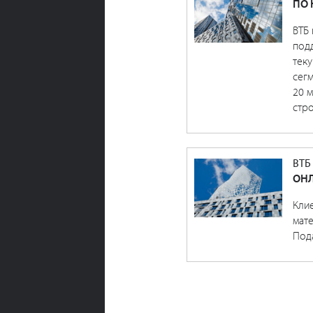
ПО 
ВТБ
под
теку
сег
20 
стро
ВТБ
ОНЛ
Кли
мат
Под