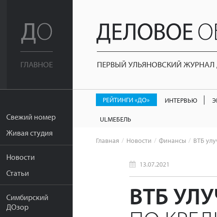
ПЕРВЫЙ УЛЬЯНОВСКИЙ ЖУРНАЛ Д
ГЛАВНОЕ
РЕЙТИНГИ «ДО»
ИНТЕРВЬЮ
Э
Свежий номер
ULМЕБЕЛЬ
Живая студия
Главная
Новости
Финансы
ВТБ улу
Новости
13.07.2021
Статьи
ВТБ УЛ
Симбирский
ДОзор