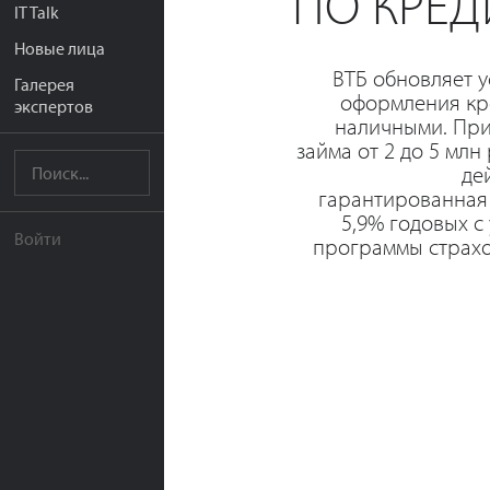
ПО КРЕ
IT Talk
Новые лица
ВТБ обновляет 
Галерея
оформления кр
экспертов
наличными. При
займа от 2 до 5 млн
де
гарантированная
5,9% годовых с
Войти
программы страхо