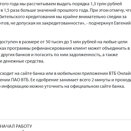
этого года мы рассчитываем выдать порядка 1,3 трлн рублей
в 1,5 раза больше значений прошлого года. При этом отмечу, чт
бительского кредитования мы крайне внимательно следим за
тов, не допуская их закредитованности», - подчеркнул Евгений
оступен в размере от 50 тысяч до 5 млн рублей на любые цели
амках программы рефинансирования клиент может объединить в
других банков и погасить по ним задолженность, а также
е денежные средства.
ходит на сайте банка или в мобильном приложении ВТБ Онлайн
ении ПАО ВТБ. Ее одобрение занимает всего 2 минуты и проход
ю информацию можно уточнить на официальном сайте банка.
 НАЧАЛ РАБОТУ