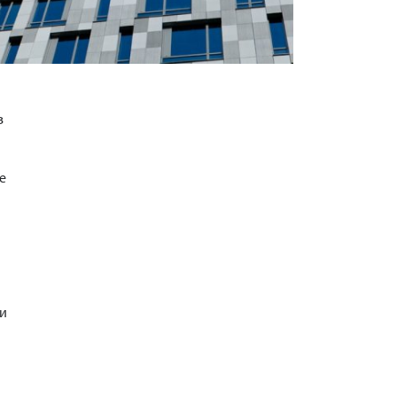
в
е
ии