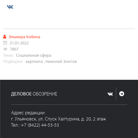
Эльмира Кобина
21.01.2022
7807
Темы:
Социальная сфера
Подборки:
зарплата
,
Николай Зонтов
ДЕЛОВОЕ
ОБОЗРЕНИЕ
Адрес редакции:
г. Ульяновск, ул. Спуск Халтурина, д. 20, 2 этаж
Тел.: +7 (8422) 44-53-53