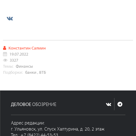
Константин Салмин
19.07.2022
3327
Темы:
Финансы
Подборки:
банки
,
ВТБ
ДЕЛОВОЕ
ОБОЗРЕНИЕ
Адрес редакции:
г. Ульяновск, ул. Спуск Халтурина, д. 20, 2 этаж
Тел.: +7 (8422) 44-53-53