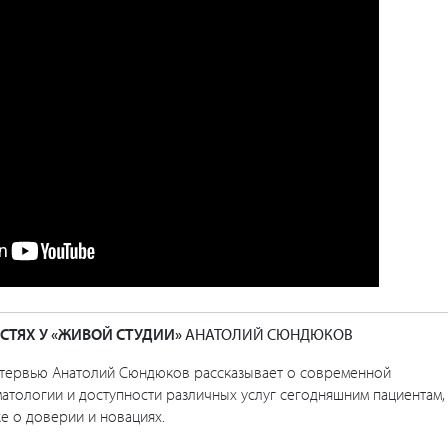
ОСТЯХ У «ЖИВОЙ СТУДИИ»
АНАТОЛИЙ СЮНДЮКОВ
нтервью Анатолий Сюндюков рассказывает о современной
атологии и доступности различных услуг сегодняшним пациентам,
е о доверии и новациях.