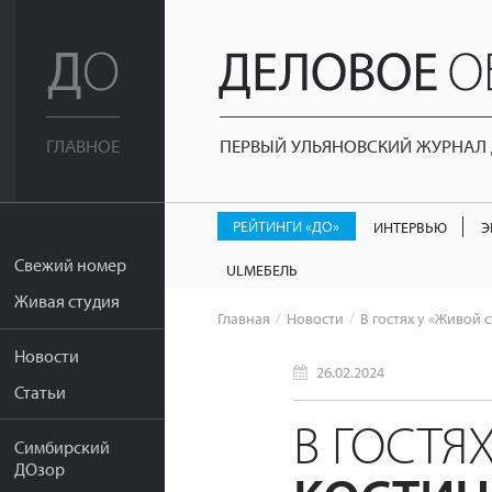
ПЕРВЫЙ УЛЬЯНОВСКИЙ ЖУРНАЛ Д
ГЛАВНОЕ
РЕЙТИНГИ «ДО»
ИНТЕРВЬЮ
Э
Свежий номер
ULМЕБЕЛЬ
Живая студия
Главная
Новости
В гостях у «Живой 
Новости
26.02.2024
Статьи
В ГОСТЯ
Симбирский
ДОзор