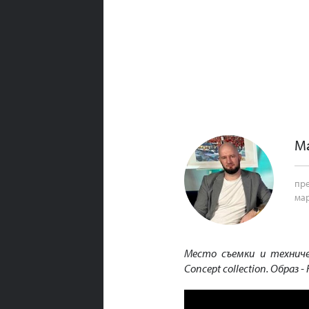
М
пре
ма
Место съемки и техниче
Concept collection. Образ - 