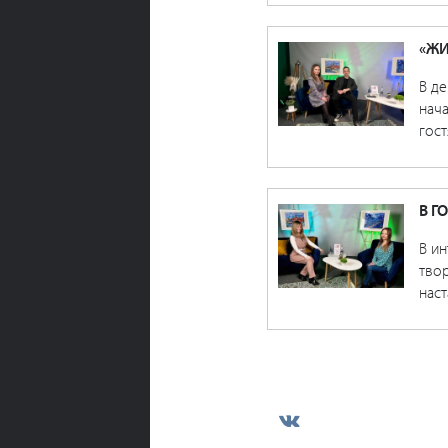
«ЖИ
В де
нача
гост
В Г
В ин
твор
наст