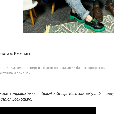
аксим Костин
дприниматель, эксперт в области оптимизации бизнес-процессов,
ркетинга и прибыли
ское сопровождение - Golovko Group. Костюм ведущей - шоу
Fashion Look Studio.