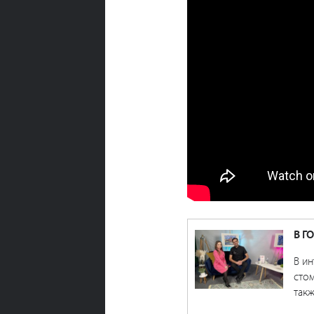
В Г
В и
стом
такж