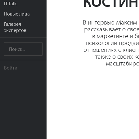
КОСТИН
IT Talk
Новые лица
В интервью Максим 
Галерея
рассказывает о сво
экспертов
в маркетинге и б
психологии продви
отношениях с клиен
также о своих к
масштабиро
Войти