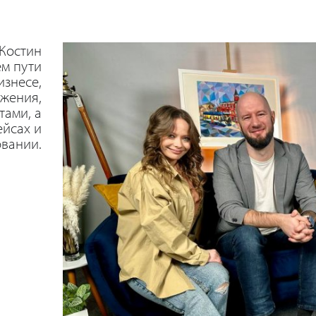
Костин
ем пути
изнесе,
жения,
тами, а
ейсах и
вании.