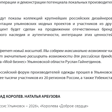
ооперации и демонстрации потенциала локальных производите
дут показы коллекций крупнейших российских дизайнеро
ентации ульяновских модных проектов и участников из дру
цент будет сделан на продвижении отечественных бренд
ного наследия и аутентичности, интеграции этих ценносте
бретет новый масштаб. Мы соберем максимально возможное чи
ит значительно расширить возможности для российских бренд
а «Мой бизнес» Ульяновской области Руслан Гайнетдинов.
ссийский форум производителей одежды прошел в Ульяновск
лее тысячи участников из 20 регионов России, а также Узбекиста
АД КОРОЛЕВ. НАТАЛЬЯ АРБУЗОВА
сис Ульяновск – 2026», «Королева «Доброе сердце»