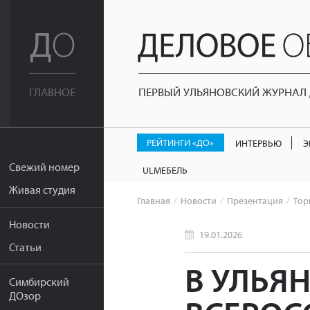
ПЕРВЫЙ УЛЬЯНОВСКИЙ ЖУРНАЛ Д
ГЛАВНОЕ
РЕЙТИНГИ «ДО»
ИНТЕРВЬЮ
Э
Свежий номер
ULМЕБЕЛЬ
Живая студия
Главная
Новости
Презентация
Тор
Новости
19.01.2026
Статьи
В УЛЬЯ
Симбирский
ДОзор