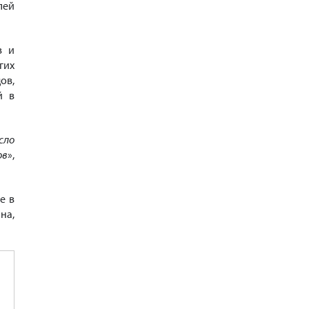
лей
в и
гих
ов,
й в
сло
ов
»,
е в
на,