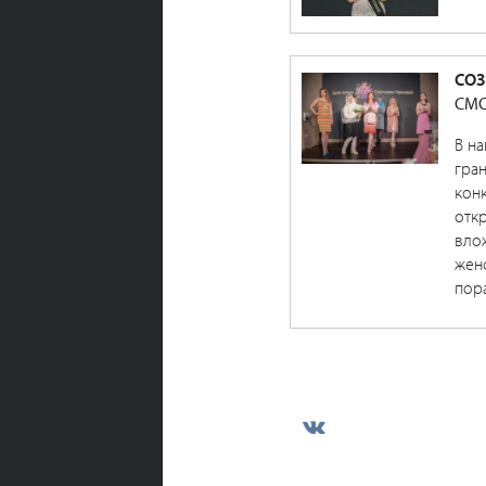
СОЗ
СМО
В н
гра
конк
откр
влож
женс
пора