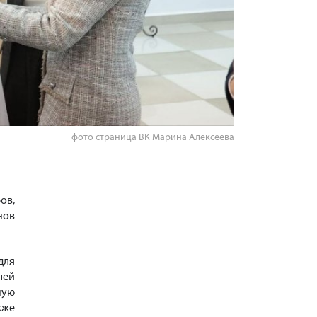
фото страница ВК Марина Алексеева
ов,
нов
для
лей
ную
кже