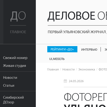
ПЕРВЫЙ УЛЬЯНОВСКИЙ ЖУРНАЛ Д
ГЛАВНОЕ
РЕЙТИНГИ «ДО»
ИНТЕРВЬЮ
Э
Свежий номер
ULМЕБЕЛЬ
Живая студия
Главная
Новости
Экономика
ФОТОР
Новости
24.05.2026
Статьи
ФОТОРЕ
Симбирский
ДОзор