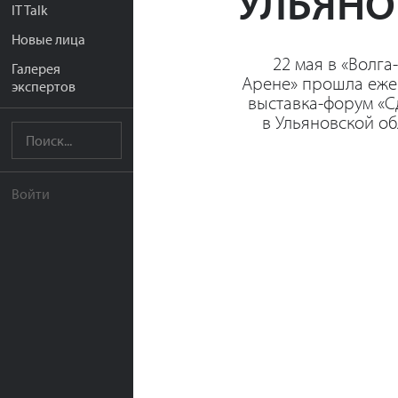
УЛЬЯНО
IT Talk
Новые лица
22 мая в «Волга
Галерея
Арене» прошла еже
экспертов
выставка-форум «С
в Ульяновской об
Войти