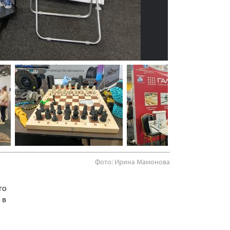
Фото: Ирина Мамонова
го
 в