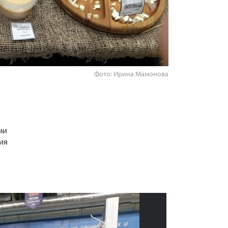
Фото: Ирина Мамонова
ми
ия