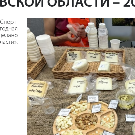
ВСКОЙ ОБЛАСТИ – 2
-Спорт-
годная
делано
ласти».