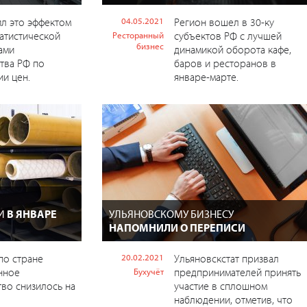
л это эффектом
04.05.2021
Регион вошел в 30-ку
атистической
субъектов РФ с лучшей
Ресторанный
бизнес
ами
динамикой оборота кафе,
тва РФ по
баров и ресторанов в
ии цен.
январе-марте.
В
ТИ
В ЯНВАРЕ
УЛЬЯНОВСКОМУ БИЗНЕСУ
НАПОМНИЛИ О ПЕРЕПИСИ
по стране
20.02.2021
Ульяновскстат призвал
нное
предпринимателей принять
Бухучёт
во снизилось на
участие в сплошном
наблюдении, отметив, что