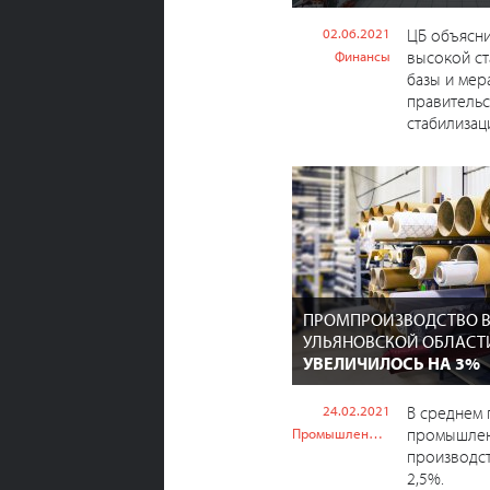
02.06.2021
ЦБ объясни
высокой ст
Финансы
базы и мер
правительс
стабилизац
ПРОМПРОИЗВОДСТВО 
УЛЬЯНОВСКОЙ ОБЛАС
УВЕЛИЧИЛОСЬ НА 3%
24.02.2021
В среднем 
промышле
Промышленность
производст
2,5%.