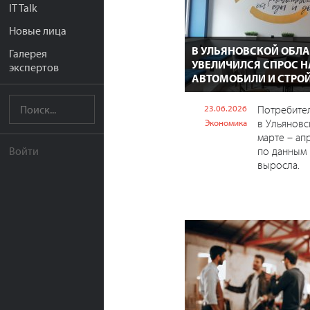
IT Talk
Новые лица
В УЛЬЯНОВСКОЙ ОБЛ
Галерея
УВЕЛИЧИЛСЯ СПРОС Н
экспертов
АВТОМОБИЛИ И СТРО
23.06.2026
Потребител
в Ульяновс
Экономика
марте – ап
по данным 
Войти
выросла.