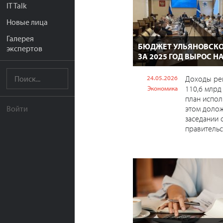
IT Talk
Новые лица
Галерея
БЮДЖЕТ УЛЬЯНОВСКО
экспертов
ЗА 2025 ГОД ВЫРОС НА
24.05.2026
Доходы ре
110,6 млрд
Экономика
план испол
этом долож
Войти
заседании 
правительс