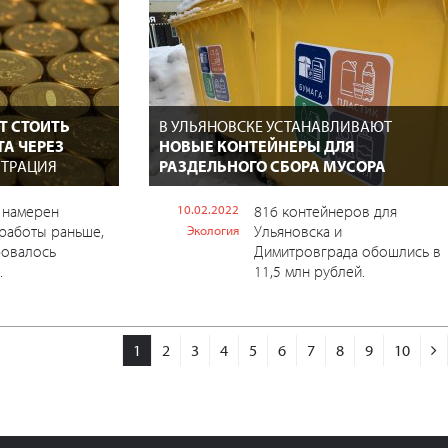
ЕТ СТОИТЬ
В УЛЬЯНОВСКЕ УСТАНАВЛИВАЮТ
А ЧЕРЕЗ
НОВЫЕ КОНТЕЙНЕРЫ ДЛЯ
ТРАЦИЯ
РАЗДЕЛЬНОГО СБОРА МУСОРА
 намерен
10.02.2022
816 контейнеров для
работы раньше,
Ульяновска и
Экология
ровалось
Димитровграда обошлись в
.
11,5 млн рублей.
1
2
3
4
5
6
7
8
9
10