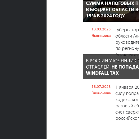
СУММА НАЛОГОВЫХ 
В БЮДЖЕТ ОБЛАСТИ В
15% В 2024 ГОДУ
13.03.2025
Губернатор
области Ал
Экономика
руководит
по региону
Апсалямов 
В РОССИИ УТОЧНИЛИ С
работы за 
ОТРАСЛЕЙ,
НЕ ПОПАД
у...
WINDFALL TAX
18.07.2023
1 января 20
силу попра
Экономика
кодекс, ко
разовый сб
счет свер
российског