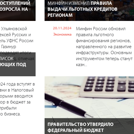
ПОСТУПЛЕНИЙ
МИНФИН ИЗМЕНИЛ
ПРАВИЛА
ОЗРОСЛА НА
ВЫДАЧИ ЛЬГОТНЫХ КРЕДИТОВ
РЕГИОНАМ
 Ульяновской
20.11.2024
Минфин России обновил
ексей Русских и
правила льготного
Экономика
ель УФНС России
финансирования регионов,
 Газинур
направленного на развитие
подводят итоги
инфраструктуры. Основным
ПИСОК
2024 год, отмечая
инструментом теперь станут
АЮЩИХ ПОД
казн...
24 года вступят в
вки в Налоговый
торыми вводится
ор в бюджет за
хприбыли
о бизнеса.
ПРАВИТЕЛЬСТВО УТВЕРДИЛО
ФЕДЕРАЛЬНЫЙ БЮДЖЕТ