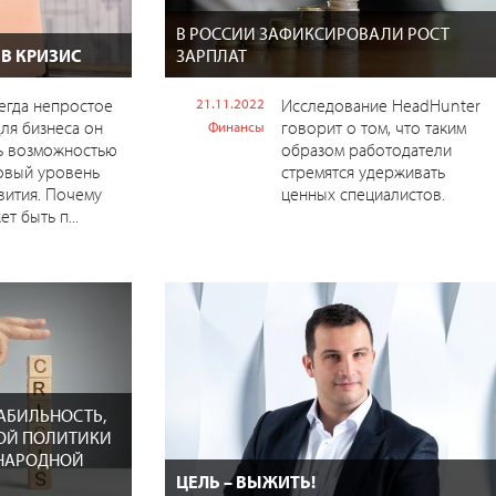
В РОССИИ ЗАФИКСИРОВАЛИ РОСТ
 В КРИЗИС
ЗАРПЛАТ
сегда непростое
21.11.2022
Исследование HeadHunter
для бизнеса он
говорит о том, что таким
Финансы
ь возможностью
образом работодатели
овый уровень
стремятся удерживать
вития. Почему
ценных специалистов.
т быть п...
АБИЛЬНОСТЬ,
ОЙ ПОЛИТИКИ
НАРОДНОЙ
ЦЕЛЬ – ВЫЖИТЬ!