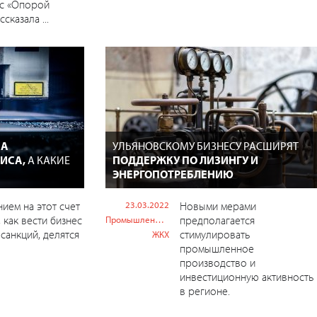
 с «Опорой
сказала ...
СА
УЛЬЯНОВСКОМУ БИЗНЕСУ РАСШИРЯТ
ЗИСА,
А КАКИЕ
ПОДДЕРЖКУ ПО ЛИЗИНГУ И
ЭНЕРГОПОТРЕБЛЕНИЮ
ием на этот счет
23.03.2022
Новыми мерами
 как вести бизнес
предполагается
Промышленность
 санкций, делятся
стимулировать
ЖКХ
промышленное
производство и
инвестиционную активность
в регионе.