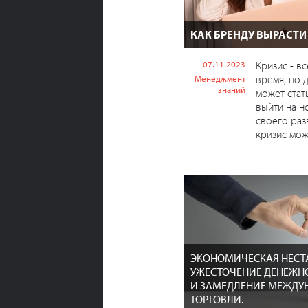
КАК БРЕНДУ ВЫРАСТИ
07.11.2023
Кризис - в
время, но 
Менеджмент
знаний
может стат
выйти на н
своего раз
кризис може
ЭКОНОМИЧЕСКАЯ НЕСТ
УЖЕСТОЧЕНИЕ ДЕНЕЖН
И ЗАМЕДЛЕНИЕ МЕЖДУ
ТОРГОВЛИ.