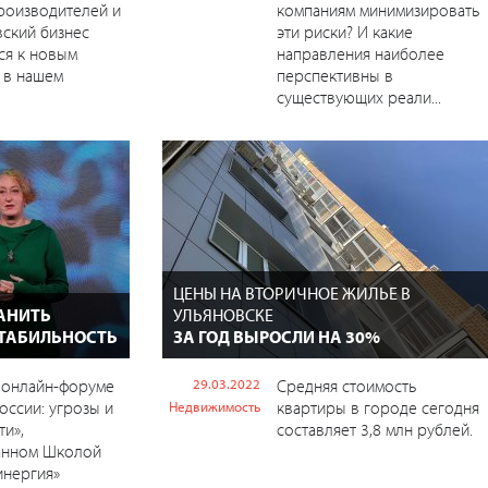
роизводителей и
компаниям минимизировать
вский бизнес
эти риски? И какие
ся к новым
направления наиболее
 в нашем
перспективны в
существующих реали...
ЦЕНЫ НА ВТОРИЧНОЕ ЖИЛЬЕ В
АНИТЬ
УЛЬЯНОВСКЕ
ТАБИЛЬНОСТЬ
ЗА ГОД ВЫРОСЛИ НА 30%
 онлайн-форуме
29.03.2022
Средняя стоимость
России: угрозы и
квартиры в городе сегодня
Недвижимость
и»,
составляет 3,8 млн рублей.
анном Школой
инергия»