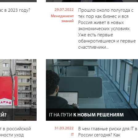
ас в 2023 году?
29.07.2022
Прошло около полугода с
тех пор как бизнес и вся
Менеджмент
знаний
Россия живет в новых
экономических условиях.
Уже есть первые
обанкротившиеся и первые
счастливчики...
ЕЙ?
IT НА ПУТИ
К НОВЫМ РЕШЕНИЯМ
т в российской
31.03.2022
В чем главные риски для IT в
ности уход
России сегодня? Как
IT