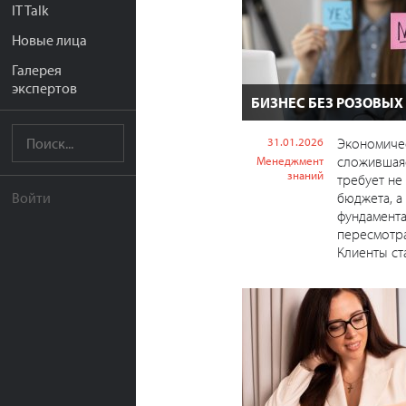
IT Talk
Новые лица
Галерея
экспертов
БИЗНЕС БЕЗ РОЗОВЫХ
31.01.2026
Экономичес
сложившаяс
Менеджмент
знаний
требует не
бюджета, а
Войти
фундамент
пересмотра
Клиенты ста