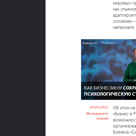
мировых п
как ульяно
адаптирует
условиям –
материале.
КАК БИЗНЕСМЕНУ
СОХР
ПСИХОЛОГИЧЕСКУЮ С
29.03.2022
Об этом на
«Бизнес в 
Менеджмент
знаний
возможност
организов
Бизнеса «С