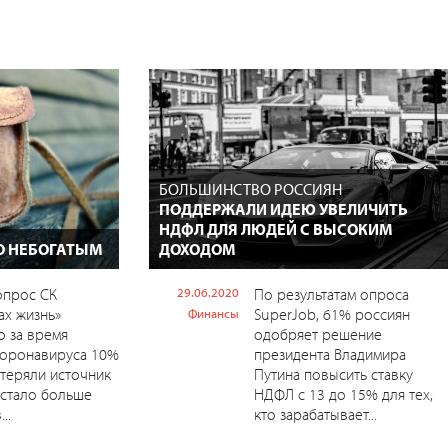
БОЛЬШИНСТВО РОССИЯН
ПОДДЕРЖАЛИ ИДЕЮ УВЕЛИЧИТЬ
НДФЛ ДЛЯ ЛЮДЕЙ С ВЫСОКИМ
О НЕБОГАТЫМ
ДОХОДОМ
опрос СК
29.06.2020
По результатам опроса
ах жизнь»
SuperJob, 61% россиян
Финансы
о за время
одобряет решение
коронавируса 10%
президента Владимира
теряли источник
Путина повысить ставку
 стало больше
НДФЛ с 13 до 15% для тех,
..
кто зарабатывает...