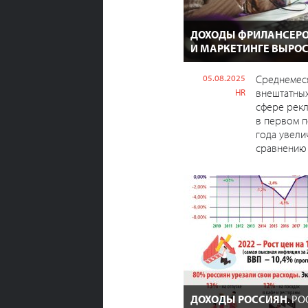
ДОХОДЫ ФРИЛАНСЕРО
И МАРКЕТИНГЕ ВЫРО
05.08.2025
Среднемес
внештатных
HR
сфере рекл
в первом п
года увели
сравнению 
ДОХОДЫ РОССИЯН
. Р