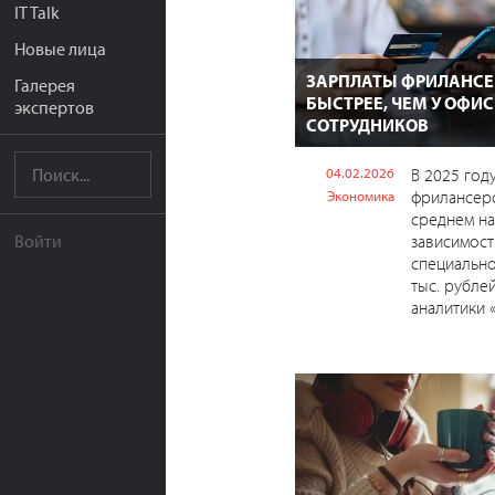
IT Talk
Новые лица
ЗАРПЛАТЫ ФРИЛАНСЕ
Галерея
БЫСТРЕЕ, ЧЕМ У ОФИ
экспертов
СОТРУДНИКОВ
04.02.2026
В 2025 год
фрилансер
Экономика
среднем на
зависимост
Войти
специально
тыс. рубле
аналитики «