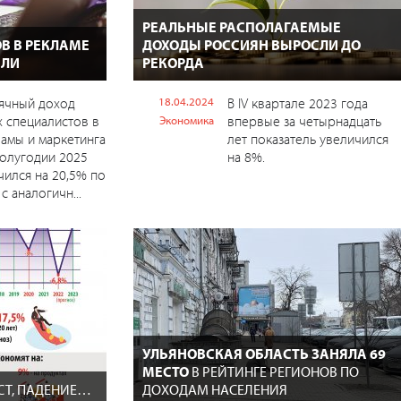
РЕАЛЬНЫЕ РАСПОЛАГАЕМЫЕ
В В РЕКЛАМЕ
ДОХОДЫ РОССИЯН ВЫРОСЛИ ДО
СЛИ
РЕКОРДА
ячный доход
18.04.2024
В IV квартале 2023 года
 специалистов в
впервые за четырнадцать
Экономика
амы и маркетинга
лет показатель увеличился
олугодии 2025
на 8%.
чился на 20,5% по
с аналогичн...
УЛЬЯНОВСКАЯ ОБЛАСТЬ ЗАНЯЛА 69
МЕСТО
В РЕЙТИНГЕ РЕГИОНОВ ПО
ОСТ, ПАДЕНИЕ…
ДОХОДАМ НАСЕЛЕНИЯ