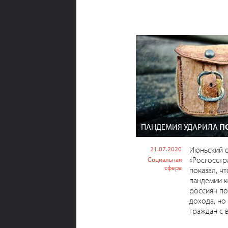
ПАНДЕМИЯ УДАРИЛА
П
21.07.2020
Июньский 
«Росгосстр
Социальная
сфера
показал, чт
пандемии 
россиян по
дохода, но
граждан с в.