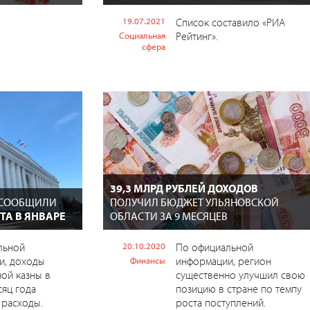
19.07.2021
Список составило «РИА
Рейтинг».
Социальная
сфера
39,3 МЛРД РУБЛЕЙ ДОХОДОВ
 СООБЩИЛИ
ПОЛУЧИЛ БЮДЖЕТ УЛЬЯНОВСКОЙ
А В ЯНВАРЕ
ОБЛАСТИ ЗА 9 МЕСЯЦЕВ
льной
20.10.2020
По официальной
и, доходы
информации, регион
Финансы
ой казны в
существенно улучшил свою
яц года
позицию в стране по темпу
 расходы.
роста поступлений.