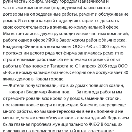
руки частных фирм. Между городом (заказчиком) и
частными компаниями (подрядчиком) заключаются
договоры на определенные работы, ремонт и обслуживание
домов. И сегодня каждый подрядчик старается доказать
свою состоятельность в жилищно-коммунальной сфере.
Мы встретились с двумя руководителями частных компаний,
работающих в сфере ЖКХ в Заволжском районе Ульяновска.
Владимир Филиппов возглавляет ООО «РЭС» с 2000 года. На
протяжении целого ряда лет фирма занималась ремонтно-
строительными работами. За ее плечами огромный опыт
работы в Ульяновске и Татарстане. С 1 апреля 2005 года ООО
«РЭС» в коммунальном бизнесе. Сегодня она обслуживает 30
жилых домов в Новом городе.
— Жители почувствовали, что в их домах появился хозяин,
— говорит Владимир Филиппов. — За полгода работы мы
отремонтировали всю кровлю у домов, заменили стояки,
поставили новые двери в подъездах. Конечно, впереди еще
много работы, но мы заинтересованы в ее выполнении не
меньше, чем жители обслуживаемых нами зданий. Ведь в чем
была главная проблема муниципального ЖКХ? В больших
издержках на непомерно раздутый штат, содержание