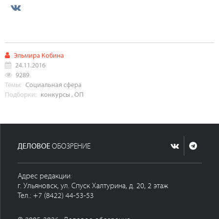
Эльмира Кобина
24.11.2016
9289
Темы:
Социальная сфера
Подборки:
конкурсы
,
ОП
ДЕЛОВОЕ
ОБОЗРЕНИЕ
Адрес редакции:
г. Ульяновск, ул. Спуск Халтурина, д. 20, 2 этаж
Тел.: +7 (8422) 44-53-53