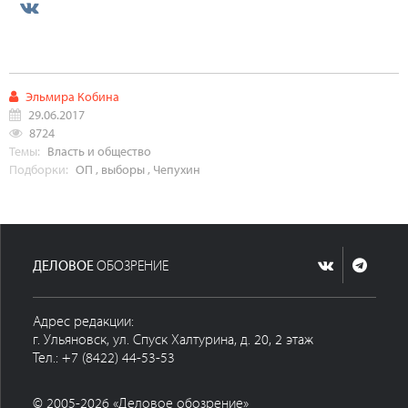
Эльмира Кобина
29.06.2017
8724
Темы:
Власть и общество
Подборки:
ОП
,
выборы
,
Чепухин
ДЕЛОВОЕ
ОБОЗРЕНИЕ
Адрес редакции:
г. Ульяновск, ул. Спуск Халтурина, д. 20, 2 этаж
Тел.: +7 (8422) 44-53-53
© 2005-2026 «Деловое обозрение»