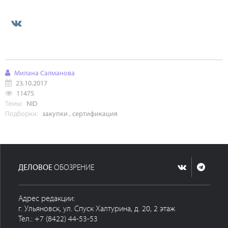
Милана Салманова
23.10.2017
11475
Темы:
NID
Подборки:
закупки
,
сертификация
ДЕЛОВОЕ
ОБОЗРЕНИЕ
Адрес редакции:
г. Ульяновск, ул. Спуск Халтурина, д. 20, 2 этаж
Тел.: +7 (8422) 44-53-53