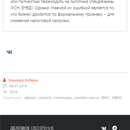
или полностью переходить на льготные спецрежимы
(УСН, ЕНВД). Однако главной их ошибкой является то,
что бизнес дробится по формальному признаку – для
снижения налоговой нагрузки.
Эльмира Кобина
08.07.2019
2618
Подборки:
афиша
,
налоги
,
семинары
,
онлайн-кассы
,
ФНС
,
ИФНС
ДЕЛОВОЕ
ОБОЗРЕНИЕ