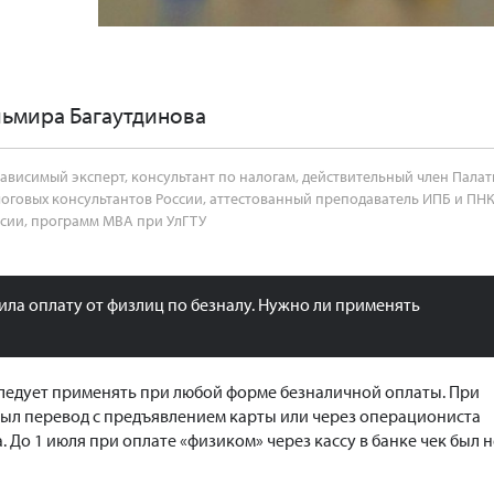
ьмира Багаутдинова
ависимый эксперт, консультант по налогам, действительный член Пала
оговых консультантов России, аттестованный преподаватель ИПБ и ПН
сии, программ МВА при УлГТУ
ила оплату от физлиц по безналу. Нужно ли применять
 следует применять при любой форме безналичной оплаты. При
 был перевод с предъявлением карты или через операциониста
. До 1 июля при оплате «физиком» через кассу в банке чек был н