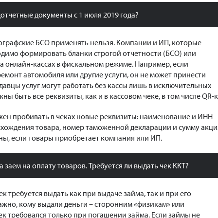
отчетные документы с 1 июля 2019 года?
пографские БСО применять нельзя. Компании и ИП, которые
одимо формировать бланки строгой отчетности (БСО) или
а онлайн-кассах в фискальном режиме. Например, если
емонт автомобиля или другие услуги, он не может принести
авцы услуг могут работать без кассы лишь в исключительных
ны быть все реквизиты, как и в кассовом чеке, в том числе QR-к
жен пробивать в чеках новые реквизиты: наименование и ИНН
схождения товара, номер таможенной декларации и сумму акци
ны, если товары приобретает компания или ИП.
 заем на оплату товаров. Требуется ли выдать чек ККТ?
чек требуется выдать как при выдаче займа, так и при его
ажно, кому выдали деньги – сторонним «физикам» или
ек требовался только при погашении займа. Если займы не