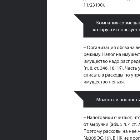
11/23190).
– Компания совмещае
которую использует в
– Организация обязана в
режиму. Налог на имущест
имущество надо распред
(п. 8. ст. 346. 18 НК). Ча
списать в расходы по упро
имущество нельзя.
– Можно ли полность
– Налоговики считают, чт
от выручки (абз. 5 п. 4 ст
Поэтому расходы на нее 
№305 ЭС-19). В НК не про