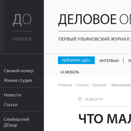
ПЕРВЫЙ УЛЬЯНОВСКИЙ ЖУРНАЛ Д
ГЛАВНОЕ
РЕЙТИНГИ «ДО»
ИНТЕРВЬЮ
Э
Свежий номер
ULМЕБЕЛЬ
Живая студия
Главная
Статьи
Бухучёт
Менеджме
Новости
16.08.2019
Статьи
ЧТО МА
Симбирский
ДОзор