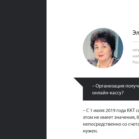
Эл
нез
нал
Рос
– Организация получ
онлайн-кассу?
– С 1 июля 2019 года ККТ
этом не имеет значения,
непосредственно со счета
нужен.