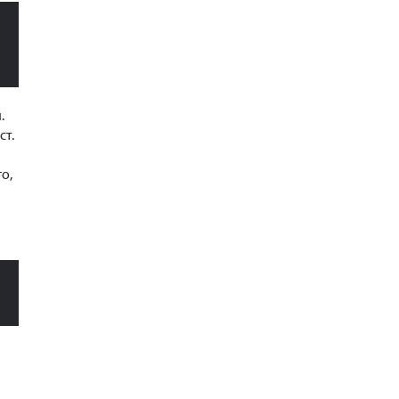
.
ст.
о,