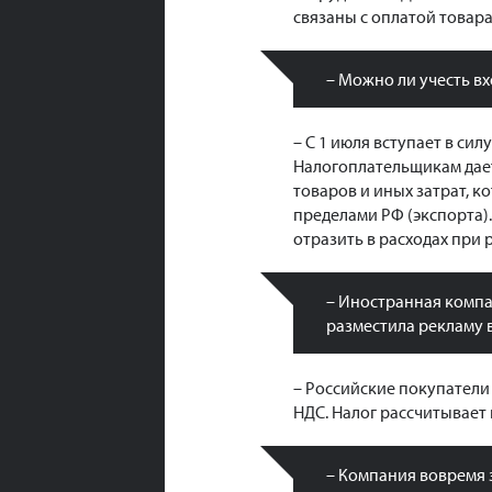
связаны с оплатой товара,
– Можно ли учесть в
– С 1 июля вступает в сил
Налогоплательщикам дает
товаров и иных затрат, к
пределами РФ (экспорта)
отразить в расходах при 
– Иностранная компа
разместила рекламу в
– Российские покупатели
НДС. Налог рассчитывает
– Компания вовремя 