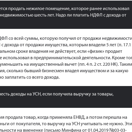
тся продать нежилое помещение, которое ранее использовал
 недвижимостью шесть лет. Надо ли платить НДФЛ с дохода от
ДФЛ со всей суммы, которую получил от продажи недвижимости
с дохода от продажи имущества, которым владели 5 лет (п. 17.1 
альном сроке владения не действует, если «физик» продает
е использовал в предпринимательской деятельности. Кроме тог
меньшить на имущественный вычет (пп. 4 п. 2 ст. 220 НК). Таким
ния, сколько бывший бизнесмен владел имуществом и за какую
 заплатить со всего дохода.
есть доходы на УСН, если получила выручку за товары,
ия продала товар, когда применяла ЕНВД, а потом перешла на
ьги от покупателя, то выручку на УСН учитывать не нужно. Эти
ельности на вмененке (письмо Минфина от 01.04.2019 №03-03-