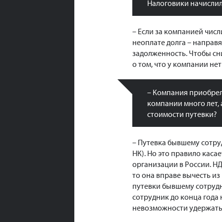
Налоговики начислил
– Если за компанией чис
неоплате долга – направя
задолженность. Чтобы сн
о том, что у компании не
– Компания приобрел
компании много лет, 
стоимости путевки?
– Путевка бывшему сотруд
НК). Но это правило кас
организации в России. НД
то она вправе вычесть из
путевки бывшему сотрудн
сотрудник до конца года 
невозможности удержать 