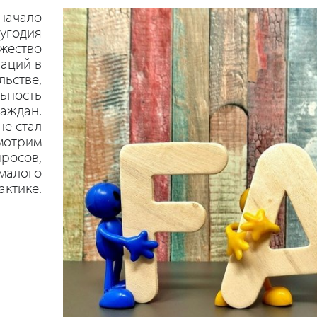
начало
лугодия
жество
аций в
льстве,
ьность
раждан.
не стал
мотрим
просов,
малого
актике.