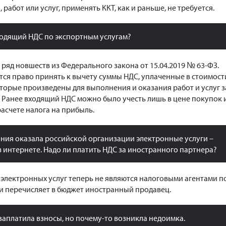
 работ или услуг, применять ККТ, как и раньше, не требуется.
ходящий НДС по экспортным услугам?
у ряд новшеств из Федерального закона от 15.04.2019 № 63-ФЗ.
ся право принять к вычету суммы НДС, уплаченные в стоимост
оторые произведены для выполнения и оказания работ и услуг з
. Ранее входящий НДС можно было учесть лишь в цене покупок 
расчете налога на прибыль.
ния оказала российской организации электронные услуги –
 интернете. Надо ли платить НДС за иностранного партнера?
 электронных услуг теперь не являются налоговыми агентами п
 и перечисляет в бюджет иностранный продавец.
заплатила взносы, но почему-то возникла недоимка.