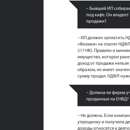
– Бывший ИП собирае
под кафе. Он владеет
продажи?
– ИП должен заплатить Н
«Физики» не платят НДФЛ 
217 НК). Правило о миним
имущество, которое ране
доход от продажи нельзя у
образом, не имеет значе
сумму продал. НДФЛ нужно
– Должна ли фирма уч
проданные на ЕНВД?
– Не должна. Если компан
упрощенку и получила ден
доходы относятся к деят