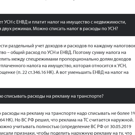
т УСН с ЕНВД и платит налог на имущество с недвижимости,
 двух режимах. Можно списать налог в расходы по УСН?
ести раздельный учет доходов и расходов по каждому налогово
во – общий расход по УСН и ЕНВД. Поэтому сумму налога на
елить между спецрежимами пропорционально долям доходов
сть уплаченного налога на имущество, которая относится к УСН,
щенке (п. 22 ст.346.16 НК). А вот уменьшить ЕНВД на налог на
ю списывать расходы на рекламу на транспорте?
о расходы на рекламу на транспорте надо списывать не более 1
. 264 НК). Но ВС РФ решил, что реклама на ТС считается наружной.
можно учитывать полностью (определение ВС РФ от 30.05.2019
писали признаки, чтобы поделить наружную рекламу на ту, что