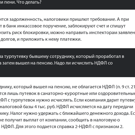
и пени. Что делать?
лится задолженность, налоговики пришлют требование. А при
т в банк инкассовое поручение, заблокируют счет и спишут
изить риск блокировки, можно направить инспекторам заявле
т долгов, и приложить к нему платежки.
а турпутевку бывшему сотруднику, который проработал в
а затем вышел на пенсию. Надо ли исчислить НДФЛ со
нику, который вышел на пенсию, не облагается НДФЛ (п. 9 ст. 2
ается лишь путевок в санаторно-курортные или оздоровительны
ФЛ с турпутевок нужно исчислять. Если компания дарит путевк
 налоговой базы 4 тыс. руб. НДФЛ исчисляется на дату передачи
ику. Налог нужно удержать с ближайшего денежного дохода. Е
не получит выплат от компании, сообщить в налоговую о
НДФЛ. Для этого подается справка 2-НДФЛ с признаком 2.