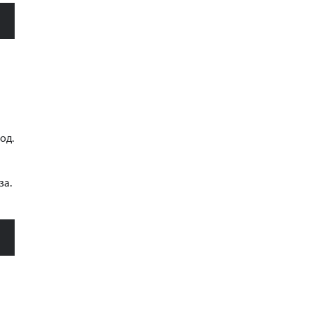
од.
за.