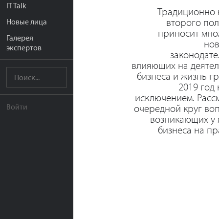
IT Talk
Традиционно 
второго по
Новые лица
приносит мно
Галерея
нов
экспертов
законодате
влияющих на деятел
бизнеса и жизнь г
2019 год 
исключением. Расс
очередной круг во
Войти
возникающих у 
бизнеса на пр