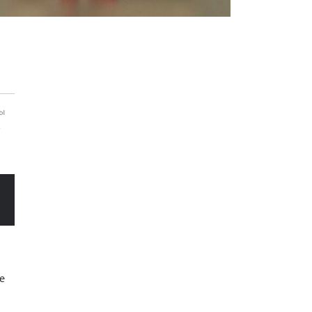
ты
К
е