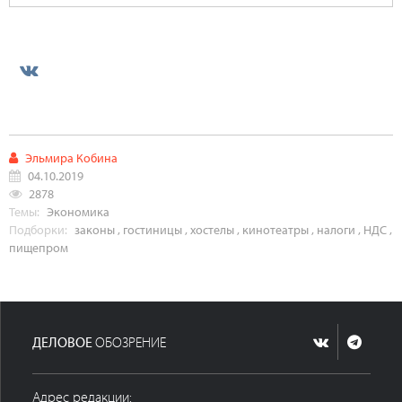
Эльмира Кобина
04.10.2019
2878
Темы:
Экономика
Подборки:
законы
,
гостиницы
,
хостелы
,
кинотеатры
,
налоги
,
НДС
,
пищепром
ДЕЛОВОЕ
ОБОЗРЕНИЕ
Адрес редакции: