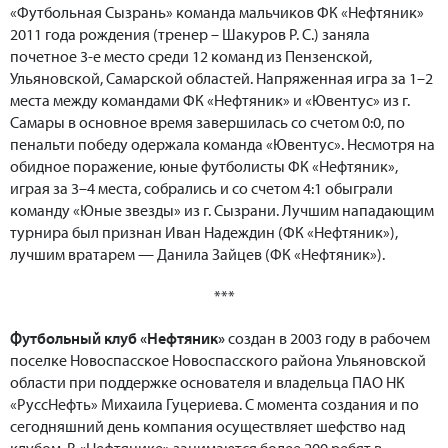
«Футбольная Сызрань» команда мальчиков ФК «Нефтяник»
2011 года рождения (тренер – Шакуров Р. С.) заняла
почетное 3-е место среди 12 команд из Пензенской,
Ульяновской, Самарской областей. Напряженная игра за 1–2
места между командами ФК «Нефтяник» и «Ювентус» из г.
Самары в основное время завершилась со счетом 0:0, по
пенальти победу одержала команда «Ювентус». Несмотря на
обидное поражение, юные футболисты ФК «Нефтяник»,
играя за 3–4 места, собрались и со счетом 4:1 обыграли
команду «Юные звезды» из г. Сызрани. Лучшим нападающим
турнира был признан Иван Надеждин (ФК «Нефтяник»),
лучшим вратарем — Данила Зайцев (ФК «Нефтяник»).
***
Футбольный клуб «Нефтяник»
создан в 2003 году в рабочем
поселке Новоспасское Новоспасского района Ульяновской
области при поддержке основателя и владельца ПАО НК
«РуссНефть» Михаила Гуцериева. С момента создания и по
сегодняшний день компания осуществляет шефство над
клубом. В «Нефтянике» занимаются более 200 ребят в