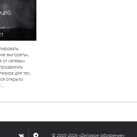
Т?
лировать
«не выгореть»,
я от сетевых
 продвигать
лезное для тех,
лся открыть
..
© 2005-2026 «Деловое обозрение»