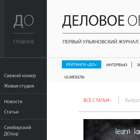
ПЕРВЫЙ УЛЬЯНОВСКИЙ ЖУРНАЛ Д
ГЛАВНОЕ
РЕЙТИНГИ «ДО»
ИНТЕРВЬЮ
Э
Свежий номер
ULМЕБЕЛЬ
Живая студия
ВСЕ СТАТЬИ :
Выбрат
Новости
Статьи
Симбирский
ДОзор