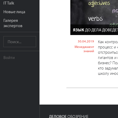
IT Talk
Новые лица
Галерея
экспертов
ЯЗЫК
ДО ДЕЛА ДОВЕДЕ
30.04.2019
Как контро
процесс и 
Менеджмент
знаний
отстроитьс
гигантов и
Войти
бизнес? По
кто задума
школу инос.
ДЕЛОВОЕ
ОБОЗРЕНИЕ