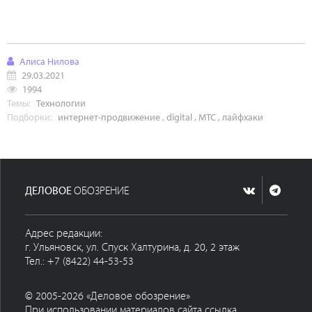
Алиса Нилова
29.03.2021
1994
Темы:
Технологии
Подборки:
интернет-продвижение
,
digital
,
МТС
,
лайфхаки
ДЕЛОВОЕ
ОБОЗРЕНИЕ
Адрес редакции:
г. Ульяновск, ул. Спуск Халтурина, д. 20, 2 этаж
Тел.: +7 (8422) 44-53-53
© 2005-2026 «Деловое обозрение»
При использовании материалов сайта ссылка