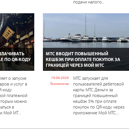
подачи налого...
ПЛАЧИВАТЬ
МТС ВВОДИТ ПОВЫШЕННЫЙ
Е ПО QR-КОДУ
КЕШБЭК ПРИ ОПЛАТЕ ПОКУПОК ЗА
ГРАНИЦЕЙ ЧЕРЕЗ МОЙ МТС
яет о запуске
19.06.2026
МТС запускает для
аров и услуг в
пользователей дебетовой
Технологии
R-коду
карты МТС Деньги за
ной платежной
границей повышенный
которым можно
кешбэк 5% при оплате
аться в
покупок по QR-коду через
 Мой МТ...
приложение Мой МТС....