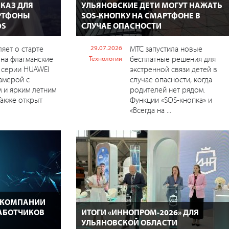
КАЗ ДЛЯ
УЛЬЯНОВСКИЕ ДЕТИ МОГУТ НАЖАТЬ
РТФОНЫ
SOS-КНОПКУ НА СМАРТФОНЕ В
0S
СЛУЧАЕ ОПАСНОСТИ
яет о старте
29.07.2026
МТС запустила новые
 на флагманские
бесплатные решения для
Технологии
 серии HUAWEI
экстренной связи детей в
камерой с
случае опасности, когда
 и ярким летним
родителей нет рядом.
Также открыт
Функции «SOS-кнопка» и
«Всегда на ...
Т-КОМПАНИИ
РАБОТЧИКОВ
ИТОГИ «ИННОПРОМ-2026» ДЛЯ
УЛЬЯНОВСКОЙ ОБЛАСТИ