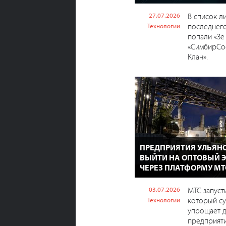
27.07.2026
В список л
последнего
Технологии
попали «Зе
«СимбирСо
Клан».
ПРЕДПРИЯТИЯ УЛЬЯН
ВЫЙТИ НА ОПТОВЫЙ 
ЧЕРЕЗ ПЛАТФОРМУ МТ
03.07.2026
МТС запуст
который с
Технологии
упрощает д
предприят