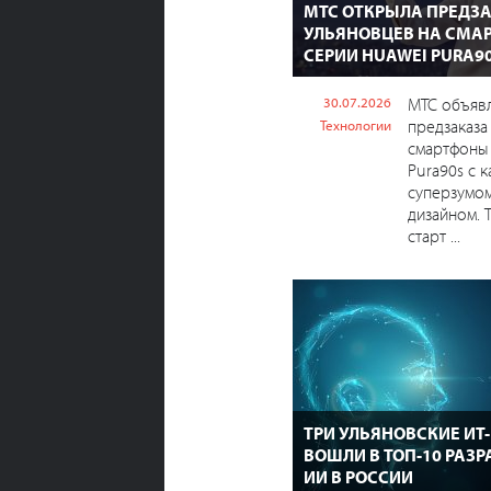
МТС ОТКРЫЛА ПРЕДЗА
УЛЬЯНОВЦЕВ НА СМА
СЕРИИ HUAWEI PURA9
30.07.2026
МТС объявл
предзаказа
Технологии
смартфоны
Pura90s с 
суперзумом
дизайном. 
старт ...
ТРИ УЛЬЯНОВСКИЕ И
ВОШЛИ В ТОП-10 РАЗ
ИИ В РОССИИ