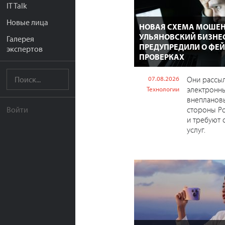
IT Talk
Новые лица
НОВАЯ СХЕМА МОШЕН
УЛЬЯНОВСКИЙ БИЗНЕ
Галерея
ПРЕДУПРЕДИЛИ О ФЕ
экспертов
ПРОВЕРКАХ
07.08.2026
Они рассы
электронны
Технологии
внепланов
стороны Р
Войти
и требуют 
услуг.