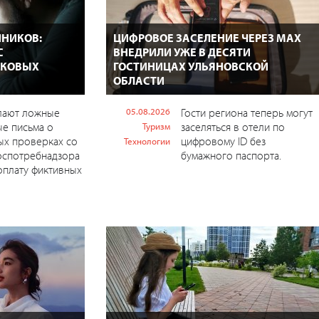
НИКОВ:
ЦИФРОВОЕ ЗАСЕЛЕНИЕ ЧЕРЕЗ MAX
С
ВНЕДРИЛИ УЖЕ В ДЕСЯТИ
ЙКОВЫХ
ГОСТИНИЦАХ УЛЬЯНОВСКОЙ
ОБЛАСТИ
лают ложные
05.08.2026
Гости региона теперь могут
е письма о
заселяться в отели по
Туризм
ых проверках со
цифровому ID без
Технологии
оспотребнадзора
бумажного паспорта.
оплату фиктивных