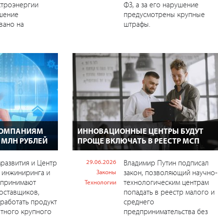
ктроэнергии
ФЗ, а за его нарушение
шение
предусмотрены крупные
вано на
штрафы.
КОМПАНИЯМ
ИННОВАЦИОННЫЕ ЦЕНТРЫ БУДУТ
 МЛН РУБЛЕЙ
ПРОЩЕ ВКЛЮЧАТЬ В РЕЕСТР МСП
развития и Центр
29.06.2026
Владимир Путин подписал
 инжиниринга и
закон, позволяющий научно-
Законы
 принимают
технологическим центрам
Технологии
поставщиков,
попадать в реестр малого и
работать продукт
среднего
тного крупного
предпринимательства без