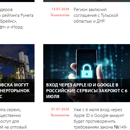
идеров
13.07.2026
Регион заключил
 рейтинга Рунета
соглашения с Тульской
Технологии
 Брейнс»,
областью и ДНР.
фт» и «Норд
ОВСКА МОГУТ
ВХОД ЧЕРЕЗ APPLE ID И GOOGLE В
ЭНЕРГОРЫНОК
РОССИЙСКИЕ СЕРВИСЫ ЗАКРОЮТ С 6
С
ИЮЛЯ
ила сервис,
01.07.2026
Уже с 6 июля вход через
ущественно
Apple ID и Google-аккаунт
Технологии
оступ для
будет противоречить
ий на оптовый
требованиям закона №149-