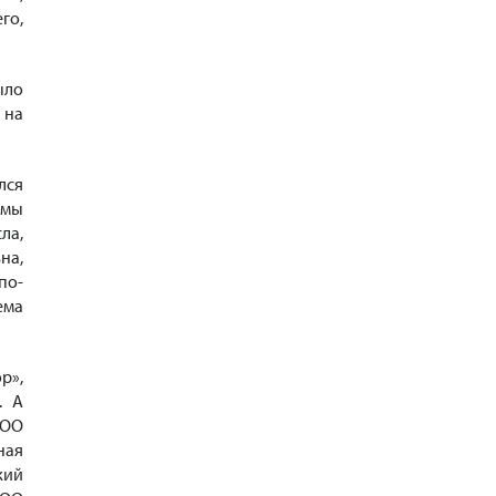
го,
ыло
 на
лся
 мы
ла,
на,
по-
ема
р»,
. А
ООО
ная
кий