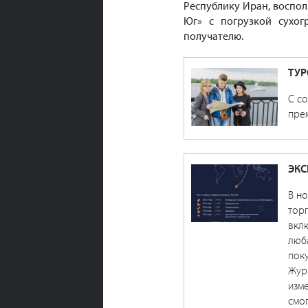
Республику Иран, воспо
Юг» с погрузкой сухог
получателю.
ТУР
С с
пре
ЭКС
В н
торг
вкл
люба
поку
Журн
изме
смог