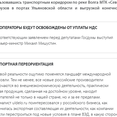
льзовавшись транспортным коридором по реке Волга МТК «Сев
рузов в портах Ульяновской области и выгрузкой конечн
ОПЕРАТОРЫ БУДУТ ОСВОБОЖДЕНЫ ОТ УПЛАТЫ НДС
оответствующим заявлением перед депутатами Госдумы выступил
мьер-министр Михаил Мишустин.
ПОРТНАЯ ПЕРЕОРИЕНТАЦИЯ
овой реальности ощутимо поменялся ландшафт международной
овли. Тем не менее, все новые российские производители
ючаются во внешнеэкономическую деятельность, практически
я продукция, сделанная на достойном уровне, находит
пателей не только в нашей стране, но и за ее пределами.
алист uldelo.ru поинтересовался у российского бизнеса, как
нилась экспортная составляющая их деятельности, как компании
ли перестроиться под новые условия в плане ВЭД, в какую сторо