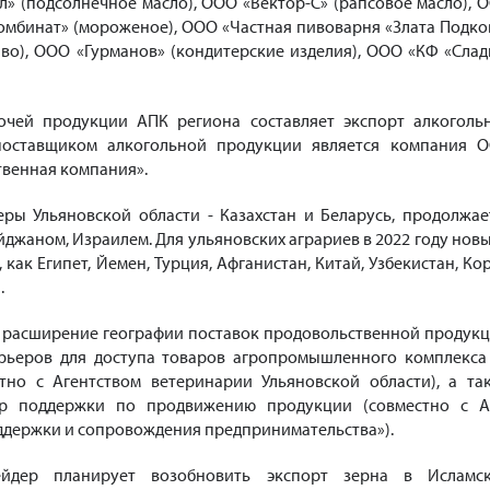
л» (подсолнечное масло), ООО «Вектор-С» (рапсовое масло), 
омбинат» (мороженое), ООО «Частная пивоварня «Злата Подко
иво), ООО «Гурманов» (кондитерские изделия), ООО «КФ «Слад
очей продукции АПК региона составляет экспорт алкоголь
поставщиком алкогольной продукции является компания 
твенная компания».
ры Ульяновской области - Казахстан и Беларусь, продолжае
йджаном, Израилем. Для ульяновских аграриев в 2022 году нов
 как Египет, Йемен, Турция, Афганистан, Китай, Узбекистан, Кор
.
я расширение географии поставок продовольственной продукц
арьеров для доступа товаров агропромышленного комплекса
тно с Агентством ветеринарии Ульяновской области), а та
ер поддержки по продвижению продукции (совместно с 
ддержки и сопровождения предпринимательства»).
ейдер планирует возобновить экспорт зерна в Исламс