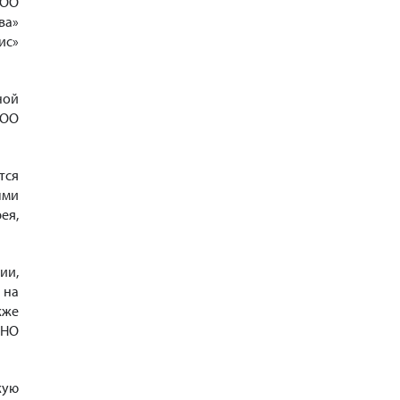
ООО
ва»
ис»
ной
ООО
тся
ыми
ея,
ии,
 на
кже
АНО
кую