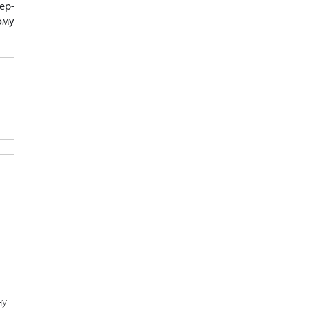
ер-
ому
ну