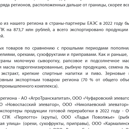
 ряда регионов, расположенных дальше от границы, скорее все
ю из нашего региона в страны-партнеры ЕАЭС в 2022 году б
К на 873,7 млн рублей, а всего экспортировано продукции
й.
ых товаров по сравнению с прошлыми периодами пополни
елиями, орехами, сухофруктами и приправами. Как и раньше,
траны молочную сыворотку, рапсовое и подсолнечное мас
 масла гидрогенизированные, рыбную продукцию, семена ль
экстракт, крепкие спиртные напитки и пиво. Зерновые 
овным экспортным товаром региона (70 % от общего объ
опромышленного комплекса).
региона - АО «АгроТранскапитал», ООО «Чуфаровский элевато
О «Новоспасский элеватор», ООО «Николаевский элеватор»
экспортеры продукции готовой переработки в 2022 году - 
), СПК «Перлотто» (крупы), ООО «Ладья Поволжье» (рыб
ая улица» (орехи, сухофрукты, приправы), ООО «Кармалинс