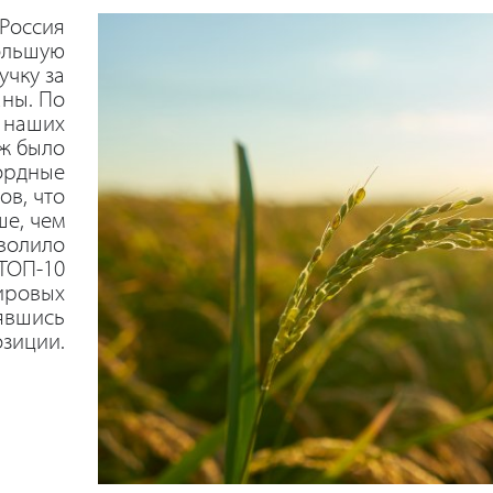
 Россия
ольшую
учку за
аны. По
 наших
еж было
ордные
ов, что
ше, чем
зволило
 ТОП-10
ировых
явшись
озиции.