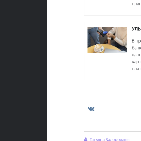
план
УЛЬ
В п
банк
данн
карт
плат
Татьяна Задорожняя