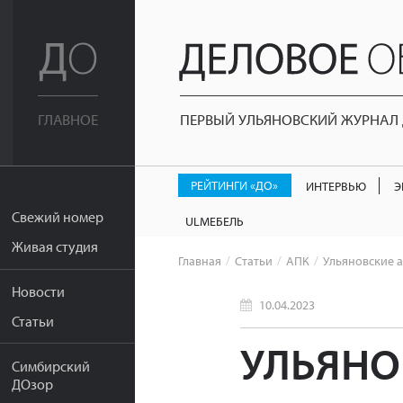
ПЕРВЫЙ УЛЬЯНОВСКИЙ ЖУРНАЛ Д
ГЛАВНОЕ
РЕЙТИНГИ «ДО»
ИНТЕРВЬЮ
Э
Свежий номер
ULМЕБЕЛЬ
Живая студия
Главная
Статьи
АПК
Ульяновские 
Новости
10.04.2023
Статьи
УЛЬЯНО
Симбирский
ДОзор