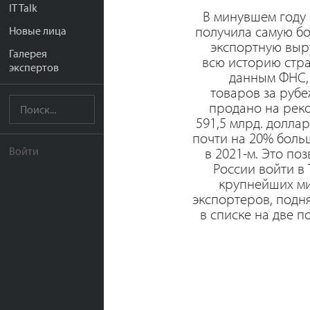
IT Talk
В минувшем году
получила самую б
Новые лица
экспортную выр
Галерея
всю историю стр
экспертов
данным ФНС,
товаров за руб
продано на рек
591,5 млрд. доллар
почти на 20% боль
в 2021-м. Это по
Войти
России войти в
крупнейших м
экспортеров, подн
в списке на две п