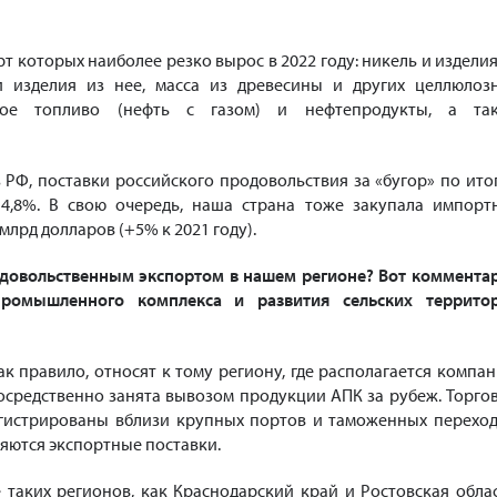
рт которых наиболее резко вырос в 2022 году: никель и изделия
 и изделия из нее, масса из древесины и других целлюлоз
ное топливо (нефть с газом) и нефтепродукты, а та
РФ, поставки российского продовольствия за «бугор» по ито
14,8%. В свою очередь, наша страна тоже закупала импорт
млрд долларов (+5% к 2021 году).
родовольственным экспортом в нашем регионе? Вот коммента
промышленного комплекса и развития сельских террито
как правило, относят к тому региону, где располагается компан
осредственно занята вывозом продукции АПК за рубеж. Торго
гистрированы вблизи крупных портов и таможенных переход
яются экспортные поставки.
 таких регионов, как Краснодарский край и Ростовская облас