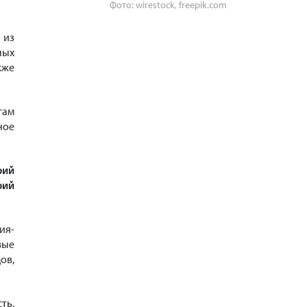
Фото: wirestock, freepik.com
 из
ных
кже
гам
ное
рий
рий
ия-
вые
ов,
ть,