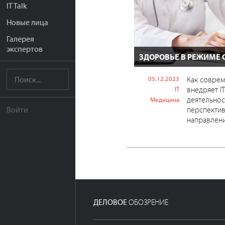
IT Talk
Новые лица
Галерея
экспертов
ЗДОРОВЬЕ В РЕЖИМЕ 
05.12.2023
Как соврем
внедряет I
IT
деятельнос
Медицина
перспектив
Войти
направлени
ДЕЛОВОЕ
ОБОЗРЕНИЕ