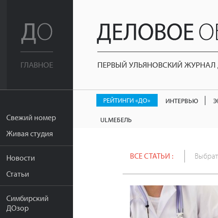
ПЕРВЫЙ УЛЬЯНОВСКИЙ ЖУРНАЛ Д
ГЛАВНОЕ
РЕЙТИНГИ «ДО»
ИНТЕРВЬЮ
Э
Свежий номер
ULМЕБЕЛЬ
Живая студия
ВСЕ СТАТЬИ :
Выбрат
Новости
Статьи
Симбирский
ДОзор