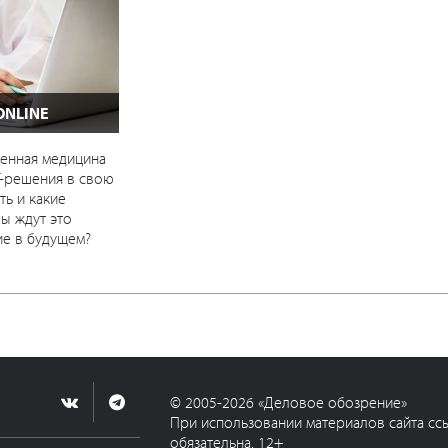
ONLINE
енная медицина
T-решения в свою
ть и какие
ы ждут это
е в будущем?
© 2005-2026 «Деловое обозрение»
При использовании материалов сайта сс
обязательна. 12+