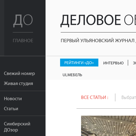
ПЕРВЫЙ УЛЬЯНОВСКИЙ ЖУРНАЛ Д
ГЛАВНОЕ
РЕЙТИНГИ «ДО»
ИНТЕРВЬЮ
Э
Свежий номер
ULМЕБЕЛЬ
Живая студия
ВСЕ СТАТЬИ :
Выбрат
Новости
Статьи
Симбирский
ДОзор