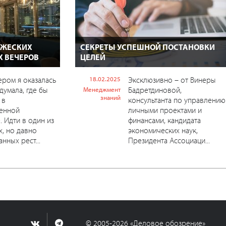
РУЖЕСКИХ
СЕКРЕТЫ УСПЕШНОЙ ПОСТАНОВКИ
Х ВЕЧЕРОВ
ЦЕЛЕЙ
ром я оказалась
18.02.2025
Эксклюзивно – от Винеры
думала, где бы
Бадретдиновой,
Менеджмент
знаний
 в
консультанта по управлению
енной
личными проектами и
. Идти в один из
финансами, кандидата
, но давно
экономических наук,
нных рест...
Президента Ассоциаци...
© 2005-2026 «Деловое обозрение»