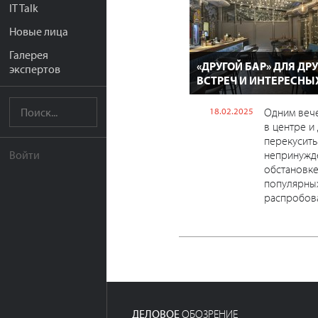
IT Talk
Новые лица
Галерея
«ДРУГОЙ БАР» ДЛЯ Д
экспертов
ВСТРЕЧ И ИНТЕРЕСНЫ
18.02.2025
Одним вече
в центре и 
перекусить
непринужд
Войти
обстановке
популярных
распробова
ДЕЛОВОЕ
ОБОЗРЕНИЕ