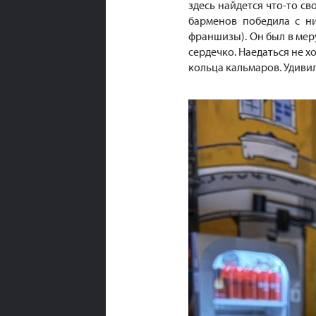
здесь найдется что-то с
барменов победила с н
франшизы). Он был в меру
сердечко. Наедаться не х
кольца кальмаров. Удиви