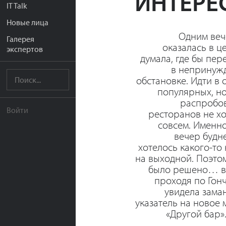
ИНТЕРЕ
IT Talk
Новые лица
Одним веч
Галерея
оказалась в ц
экспертов
думала, где бы пер
в непринуж
обстановке. Идти в 
популярных, н
распробо
Войти
ресторанов не х
совсем. Именно
вечер будн
хотелось какого-то
на выходной. Поэто
было решено… в 
проходя по Гон
увидела зама
указатель на новое 
«Другой бар».