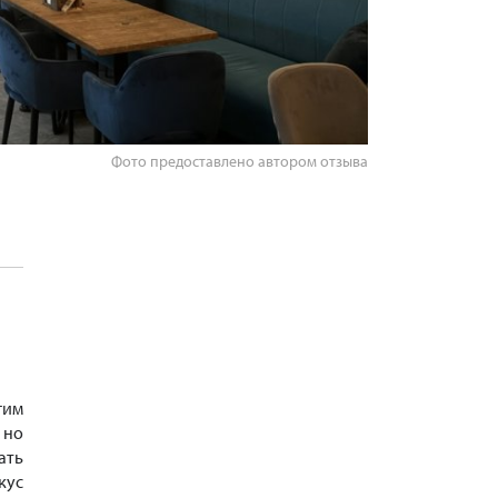
Фото предоставлено автором отзыва
гим
 но
ать
кус