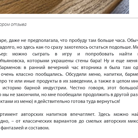
ором отзыва
баре, даже не предполагала, что пробуду там больше часа. Обы
долго, но здесь как-то сразу захотелось остаться подольше. М
рьер: можно сыграть в игру и попробовать найти 
Ульяновска, которыми украшены стены бара! Ну и еще меня
барменов: в ранний вечерний час вторника я была там од
 очень классно пообщались. Обсудили меню, напитки, барм
про те или иные продукты в их заведении, а также в целом мн
 историю барной индустрии. Честно говоря, этот большо
мы не закончили, но мне пообещали продолжить в другой раз.
нктами из меню) я действительно готова туда вернуться!
ортимент авторских напитков впечатляет. Здесь можно на
одно, – от классических вариантов до смелых авторских микс
фантазией и составом.