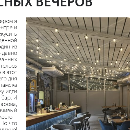
СНЫХ ВЕЧЕРОВ
ером я
ентре и
екусить
денной
один из
о давно
ванных
отелось
 в этот
его дня
 намека
му идти
бар. И
чарова,
нчивый
место –
 То что
нужно!