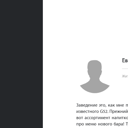
Ев
Жи
Заведение это, как мне 
известного G52. Прежний
вот ассортимент напитко
про меню нового бара! Т