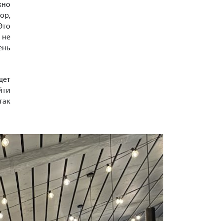
жно
ор,
Это
 не
ень
щет
йти
так