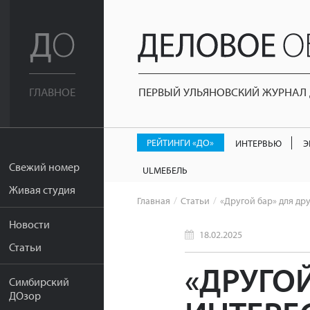
ПЕРВЫЙ УЛЬЯНОВСКИЙ ЖУРНАЛ Д
ГЛАВНОЕ
РЕЙТИНГИ «ДО»
ИНТЕРВЬЮ
Э
Свежий номер
ULМЕБЕЛЬ
Живая студия
Главная
Статьи
«Другой бар» для др
Новости
18.02.2025
Статьи
«ДРУГОЙ
Симбирский
ДОзор