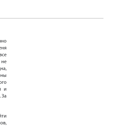
чно
еня
все
 не
на,
ены
ого
й и
 За
йти
ов,