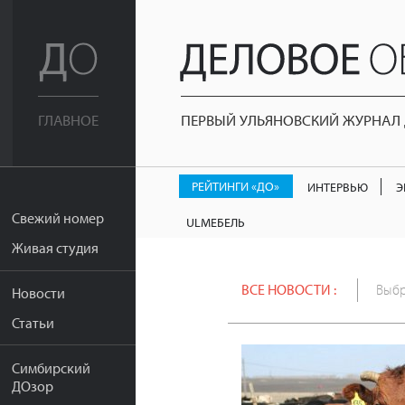
ПЕРВЫЙ УЛЬЯНОВСКИЙ ЖУРНАЛ Д
ГЛАВНОЕ
РЕЙТИНГИ «ДО»
ИНТЕРВЬЮ
Э
Свежий номер
ULМЕБЕЛЬ
Живая студия
ВСЕ НОВОСТИ :
Выбр
Новости
Статьи
Симбирский
ДОзор