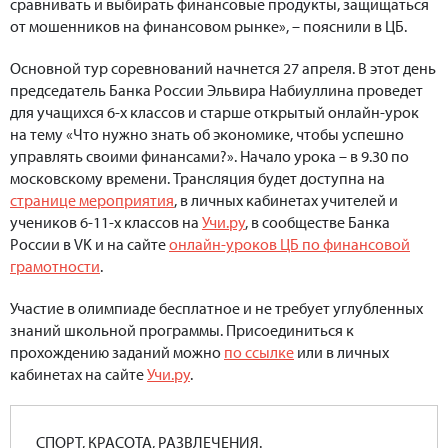
сравнивать и выбирать финансовые продукты, защищаться
от мошенников на финансовом рынке», – пояснили в ЦБ.
Основной тур соревнований начнется 27 апреля. В этот день
председатель Банка России Эльвира Набиуллина проведет
для учащихся 6-х классов и старше открытый онлайн-урок
на тему «Что нужно знать об экономике, чтобы успешно
управлять своими финансами?». Начало урока – в 9.30 по
московскому времени. Трансляция будет доступна на
странице мероприятия
, в личных кабинетах учителей и
учеников 6-11-х классов на
Учи.ру
, в сообществе Банка
России в VK и на сайте
онлайн-уроков ЦБ по финансовой
грамотности
.
Участие в олимпиаде бесплатное и не требует углубленных
знаний школьной программы. Присоединиться к
прохождению заданий можно
по ссылке
или в личных
кабинетах на сайте
Учи.ру
.
СПОРТ, КРАСОТА, РАЗВЛЕЧЕНИЯ.