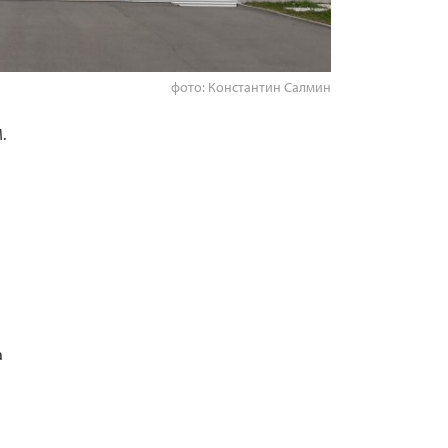
фото: Константин Салмин
.
а