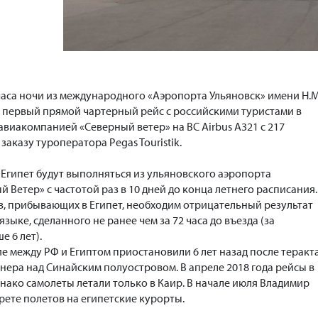
2 часа ночи из международного «Аэропорта Ульяновск» имени Н.М
 первый прямой чартерный рейс с российскими туристами в
авиакомпанией «Северный ветер» на ВС Airbus А321 с 217
заказу туроператора Pegas Touristik.
 Египет будут выполняться из ульяновского аэропорта
Ветер» с частотой раз в 10 дней до конца летнего расписания.
ов, прибывающих в Египет, необходим отрицательный результат
зыке, сделанного не ранее чем за 72 часа до въезда (за
 6 лет).
 между РФ и Египтом приостановили 6 лет назад после теракт
нера над Синайским полуостровом. В апреле 2018 года рейсы в
нако самолеты летали только в Каир. В начале июля Владимир
рете полетов на египетские курорты.