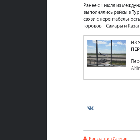
Ранее с 1 июля из между
выполнялись рейсы в Тур
связи с нерентабельност
городов – Самары и Казан
ИЗ 
ПЕР
Пер
Airli
Константин Салмин