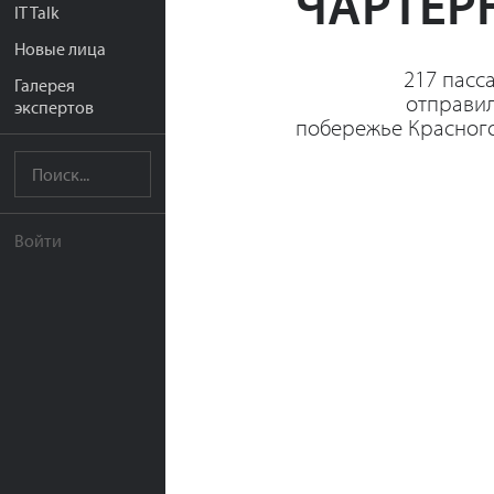
ЧАРТЕР
IT Talk
Новые лица
217 пасс
Галерея
отправил
экспертов
побережье Красного
Войти