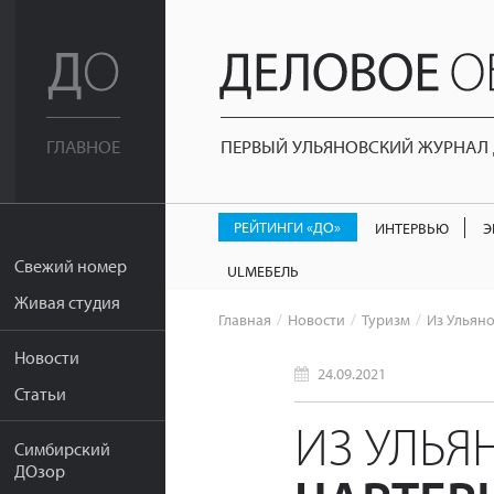
ПЕРВЫЙ УЛЬЯНОВСКИЙ ЖУРНАЛ Д
ГЛАВНОЕ
РЕЙТИНГИ «ДО»
ИНТЕРВЬЮ
Э
Свежий номер
ULМЕБЕЛЬ
Живая студия
Главная
Новости
Туризм
Из Ульяно
Новости
24.09.2021
Статьи
ИЗ УЛЬЯ
Симбирский
ДОзор