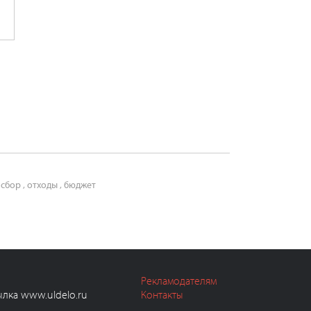
 сбор
,
отходы
,
бюджет
Рекламодателям
ылка www.uldelo.ru
Контакты