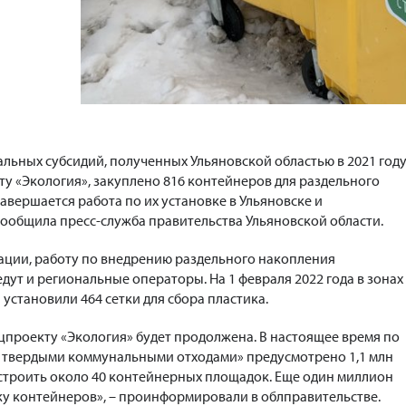
альных субсидий, полученных Ульяновской областью в 2021 год
у «Экология», закуплено 816 контейнеров для раздельного
авершается работа по их установке в Ульяновске и
сообщила пресс-служба правительства Ульяновской области.
ции, работу по внедрению раздельного накопления
дут и региональные операторы. На 1 февраля 2022 года в зонах
установили 464 сетки для сбора пластика.
ацпроекту «Экология» будет продолжена. В настоящее время по
 твердыми коммунальными отходами» предусмотрено 1,1 млн
устроить около 40 контейнерных площадок. Еще один миллион
ку контейнеров», – проинформировали в облправительстве.