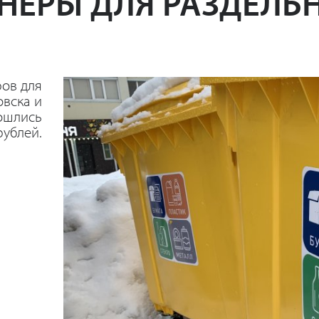
НЕРЫ ДЛЯ РАЗДЕЛЬ
А
ров для
овска и
ошлись
рублей.