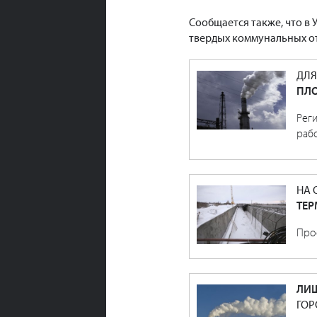
Сообщается также, что в
твердых коммунальных от
ДЛЯ
ПЛ
Рег
раб
НА 
ТЕР
Прое
ЛИШ
ГОР