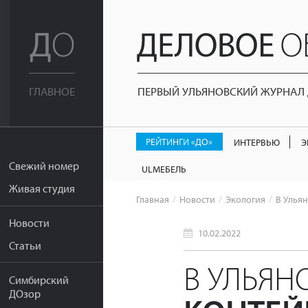
ПЕРВЫЙ УЛЬЯНОВСКИЙ ЖУРНАЛ Д
ГЛАВНОЕ
РЕЙТИНГИ «ДО»
ИНТЕРВЬЮ
Э
Свежий номер
ULМЕБЕЛЬ
Живая студия
Главная
Новости
Экология
В Улья
Новости
10.02.2022
Статьи
В УЛЬЯН
Симбирский
ДОзор