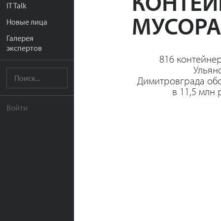
КОНТЕЙ
IT Talk
МУСОР
Новые лица
Галерея
экспертов
816 контейне
Ульян
Димитровграда об
в 11,5 млн 
Войти