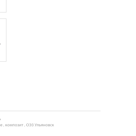
о
ь
ые
,
композит
,
ОЭЗ Ульяновск