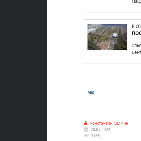
Нац
В О
ПОС
Уль
цент
Константин Салмин
20.05.2022
3165