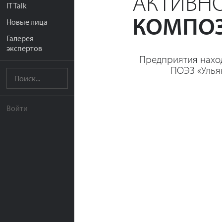
АКТИВНО
IT Talk
КОМПОЗ
Новые лица
Галерея
экспертов
Предприятия нахо
ПОЭЗ «Улья
Войти