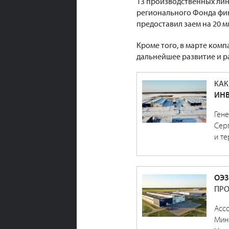
13 производственных ли
регионального Фонда фи
предоставил заем на 20 м
Кроме того, в марте ком
дальнейшее развитие и 
КАК
ИНВ
Ген
Сер
и те
ОЭЗ
ПРО
Асс
Мин