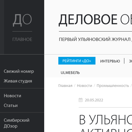
ПЕРВЫЙ УЛЬЯНОВСКИЙ ЖУРНАЛ Д
ГЛАВНОЕ
РЕЙТИНГИ «ДО»
ИНТЕРВЬЮ
Э
Свежий номер
ULМЕБЕЛЬ
Живая студия
Главная
Новости
Промышленность
Новости
20.05.2022
Статьи
В УЛЬЯ
Симбирский
ДОзор