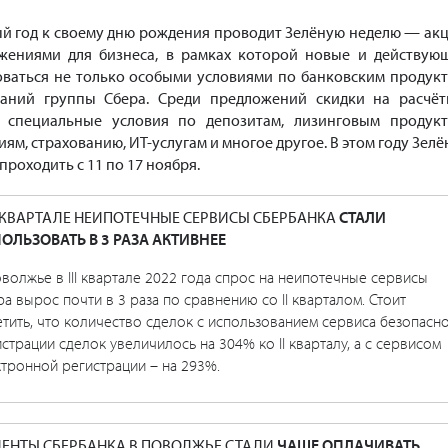
ый год к своему дню рождения проводит Зелёную неделю — ак
жениями для бизнеса, в рамках которой новые и действую
оваться не только особыми условиями по банковским продукт
аний группы Сбера. Среди предложений скидки на расчёт
, специальные условия по депозитам, лизинговым продукт
м, страхованию, ИТ-услугам и многое другое. В этом году Зелё
проходить с 11 по 17 ноября.
II КВАРТАЛЕ НЕИПОТЕЧНЫЕ СЕРВИСЫ СБЕРБАНКА
СТАЛИ
ОЛЬЗОВАТЬ В 3 РАЗА АКТИВНЕЕ
волжье в III квартале 2022 года спрос на неипотечные сервисы
а вырос почти в 3 раза по сравнению со II кварталом. Стоит
тить, что количество сделок с использованием сервиса безопасн
страции сделок увеличилось на 304% ко II кварталу, а с сервисом
тронной регистрации – на 293%.
ЕНТЫ СБЕРБАНКА В ПОВОЛЖЬЕ СТАЛИ
ЧАЩЕ ОПЛАЧИВАТЬ