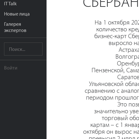
СБЕРБАН
IT Talk
Новые лица
На 1 октября 20
Галерея
количество кре
экспертов
бизнес-карт Сб
выросло н
Астрах
Волгогр
Оренбур
Войти
Пензенской, Сам
Саратов
Ульяновской обла
сравнению с анало
периодом прошлого
Это поз
значительно ув
торговый обо
картам – с 1 янва
октября он вырос н
превысил 2 млрд 