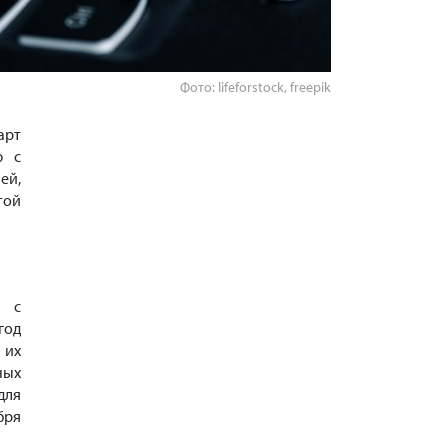
Фото: lifeforstock, freepik
арт
ю с
ей,
той
я с
год
 их
ных
для
бря