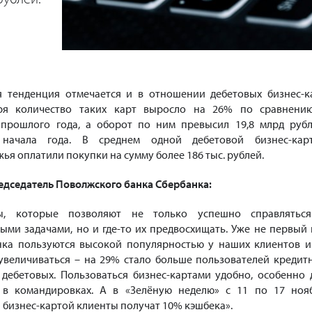
я тенденция отмечается и в отношении дебетовых бизнес-к
бря количество таких карт выросло на 26% по сравнени
прошлого года, а оборот по ним превысил 19,8 млрд рубл
начала года. В среднем одной дебетовой бизнес-кар
я оплатили покупки на сумму более 186 тыс. рублей.
едседатель Поволжского банка Сбербанка:
ы, которые позволяют не только успешно справлятьс
ми задачами, но и где-то их предвосхищать. Уже не первый 
нка пользуются высокой популярностью у наших клиентов и
увеличиваться – на 29% стало больше пользователей кредит
 дебетовых. Пользоваться бизнес-картами удобно, особенно 
 в командировках. А в «Зелёную неделю» с 11 по 17 ноя
 бизнес-картой клиенты получат 10% кэшбека».