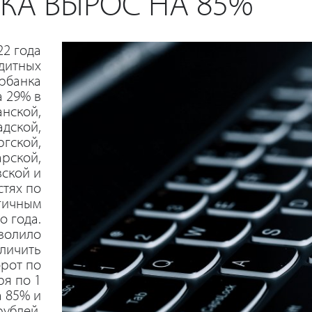
КА ВЫРОС НА 85%
22 года
дитных
ербанка
а 29% в
анской,
адской,
гской,
арской,
ской и
стях по
гичным
 года.
волило
еличить
рот по
ря по 1
а 85% и
рублей.