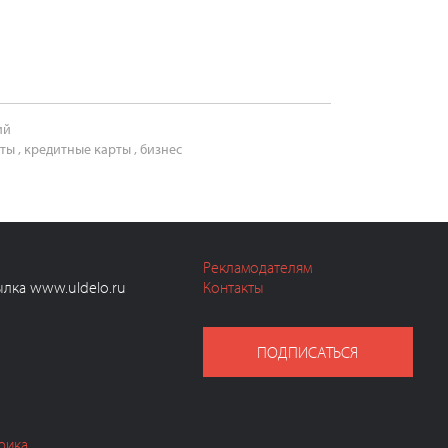
ий
иты
,
кредитные карты
,
бизнес
Рекламодателям
ылка www.uldelo.ru
Контакты
ПОДПИСАТЬСЯ