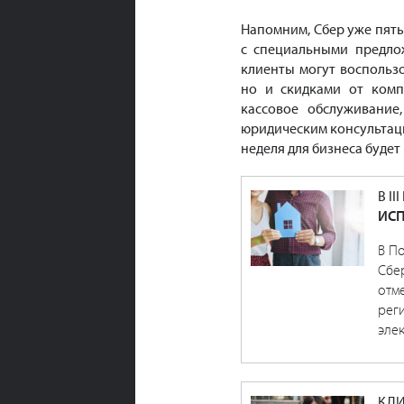
Напомним, Сбер уже пят
с специальными предло
клиенты могут воспольз
но и скидками от комп
кассовое обслуживание
юридическим консультация
неделя для бизнеса будет 
В I
ИСП
В По
Сбер
отме
реги
элек
КЛИ