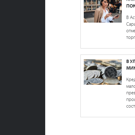
ПОК
В Ас
Сара
отме
торг
В У
МИ
Кре
мало
прев
про
сост