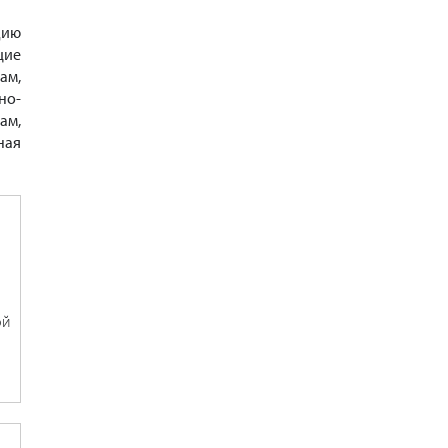
цию
щие
ам,
но-
ам,
ная
ой