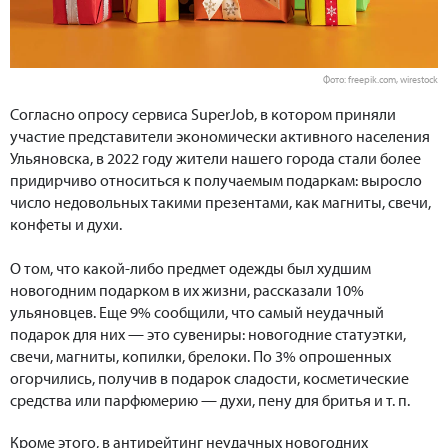
Фото: freepik.com, wirestock
Согласно опросу сервиса SuperJob, в котором приняли
участие представители экономически активного населения
Ульяновска, в 2022 году жители нашего города стали более
придирчиво относиться к получаемым подаркам: выросло
число недовольных такими презентами, как магниты, свечи,
конфеты и духи.
О том, что какой-либо предмет одежды был худшим
новогодним подарком в их жизни, рассказали 10%
ульяновцев. Еще 9% сообщили, что самый неудачный
подарок для них — это сувениры: новогодние статуэтки,
свечи, магниты, копилки, брелоки. По 3% опрошенных
огорчились, получив в подарок сладости, косметические
средства или парфюмерию — духи, пену для бритья и т. п.
Кроме этого, в антирейтинг неудачных новогодних