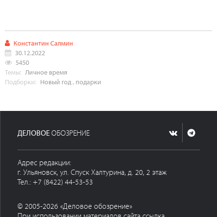
Константин Салмин
30.12.2022
5450
Темы:
Личное время
Подборки:
Новый год
,
подарки
ДЕЛОВОЕ
ОБОЗРЕНИЕ
Адрес редакции:
г. Ульяновск, ул. Спуск Халтурина, д. 20, 2 этаж
Тел.: +7 (8422) 44-53-53
© 2005-2026 «Деловое обозрение»
При использовании материалов сайта ссылка