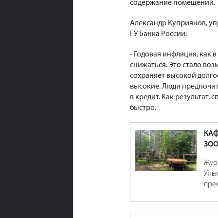
содержание помещений.
Александр Куприянов, уп
ГУ Банка России:
- Годовая инфляция, как 
снижаться. Это стало во
сохраняет высокой долго
высокие. Люди предпочит
в кредит. Как результат,
быстро.
КАФ
ЗО
Жур
Уль
пре