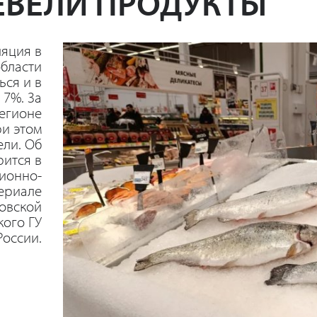
ВЕЛИ ПРОДУКТЫ
ляция в
области
ся и в
 7%. За
регионе
ри этом
ли. Об
рится в
ионно-
ериале
овской
кого ГУ
России.