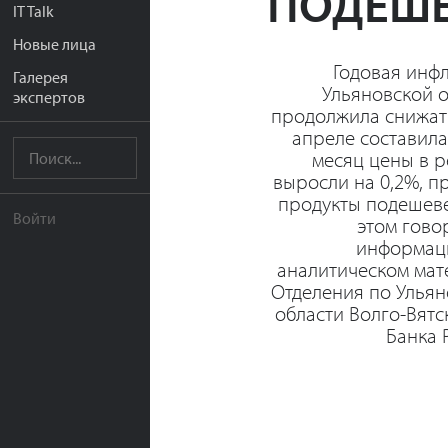
ПОДЕШЕ
IT Talk
Новые лица
Годовая инф
Галерея
Ульяновской 
экспертов
продолжила снижать
апреле составила
месяц цены в 
выросли на 0,2%, п
продукты подешеве
Войти
этом гово
информац
аналитическом мат
Отделения по Ульян
области Волго-Вятс
Банка 