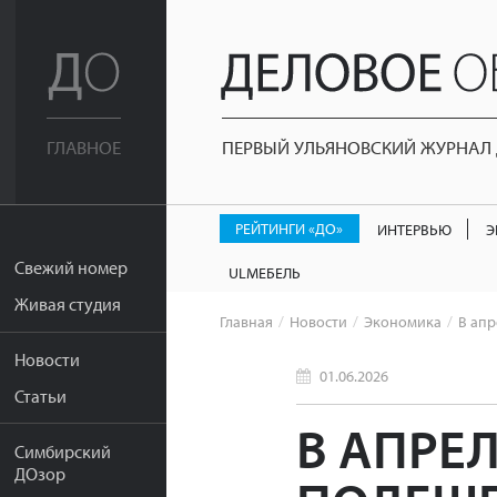
ПЕРВЫЙ УЛЬЯНОВСКИЙ ЖУРНАЛ Д
ГЛАВНОЕ
РЕЙТИНГИ «ДО»
ИНТЕРВЬЮ
Э
Свежий номер
ULМЕБЕЛЬ
Живая студия
Главная
Новости
Экономика
В апр
Новости
01.06.2026
Статьи
В АПРЕ
Симбирский
ДОзор