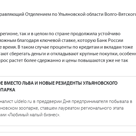
равляющий Отделением по Ульяновской области Волго-Вятског
в регионе, так и в целом по стране продолжила устойчиво
зможным благодаря ключевой ставке, которую Банк России
е время. В таком случае проценты по кредитам и вкладам тоже
ают сберегать деньги и откладывают крупные покупки, особен
 спрос растет более сдержанно и цены повышаются уже не так
Е ВМЕСТО ЛЬВА И НОВЫЕ РЕЗИДЕНТЫ УЛЬЯНОВСКОГО
ОПАРКА
налист uldelo.ru в преддверии Дня предпринимателя побывала в
яновском зоопарке, ставшем лауреатом регионального этапа
мии «Любимый малый бизнес».