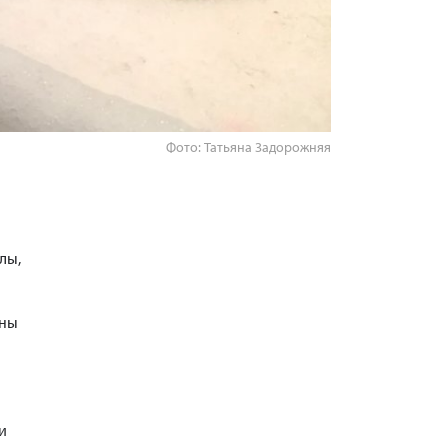
Фото: Татьяна Задорожняя
лы,
ины
и