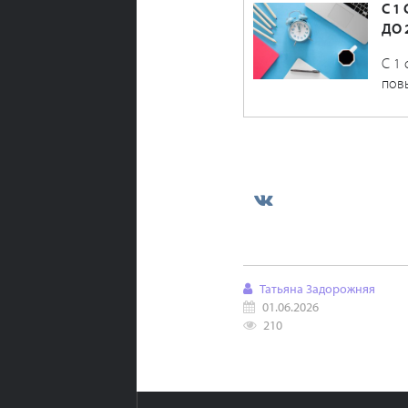
С 1
ДО 
С 1 
пов
Татьяна Задорожняя
01.06.2026
210