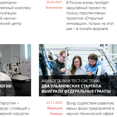
ораторно-
25.02.2021
В России вновь пройдет
твенный комплекс
масштабный проект по
Технологии
плуатацию
поиску перспективных
й научно-
проектов «Открытые
еский центр
инновации», только на этот
раз – в онлайн-формате.
АВИАДЕТАЛИ И ТЕСТ-СИСТЕМЫ.
ЛОГИИ
ДВА УЛЬЯНОВСКИХ СТАРТАПА
З
ВЫИГРАЛИ ФЕДЕРАЛЬНЫЕ ГРАНТЫ
таростин –
23.11.2020
Фонд содействия развитию
рург, стоявший у
малых форм предприятий в
Медицина
зерной хирургии
научно-технической сфере
Авиация