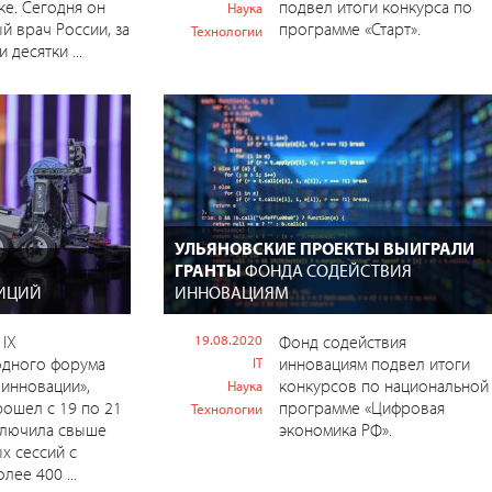
ке. Сегодня он
подвел итоги конкурса по
Наука
й врач России, за
программе «Старт».
Технологии
 десятки ...
УЛЬЯНОВСКИЕ ПРОЕКТЫ ВЫИГРАЛИ
ГРАНТЫ
ФОНДА СОДЕЙСТВИЯ
ИЦИЙ
ИННОВАЦИЯМ
IX
19.08.2020
Фонд содействия
дного форума
инновациям подвел итоги
IT
инновации»,
конкурсов по национальной
Наука
ошел с 19 по 21
программе «Цифровая
Технологии
ключила свыше
экономика РФ».
х сессий c
лее 400 ...