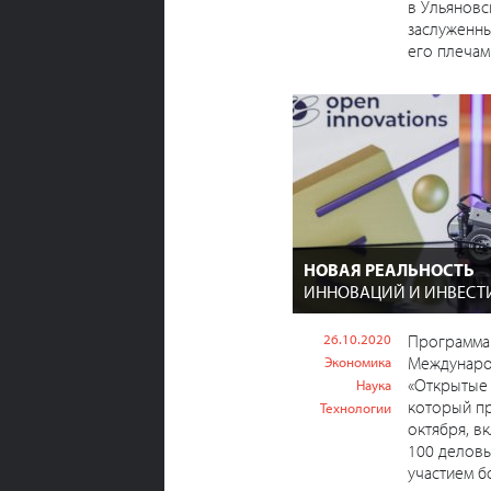
в Ульяновс
заслуженны
его плечами
НОВАЯ РЕАЛЬНОСТЬ
ИННОВАЦИЙ И ИНВЕСТ
26.10.2020
Программа 
Междунаро
Экономика
«Открытые 
Наука
который пр
Технологии
октября, в
100 деловы
участием бо