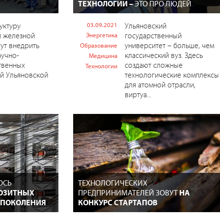
ТЕХНОЛОГИИ –
ЭТО ПРО ЛЮДЕЙ
уктуру
03.09.2021
Ульяновский
й железной
государственный
Энергетика
ут внедрить
университет – больше, чем
Образование
аучно-
классический вуз. Здесь
Медицина
твенных
создают сложные
Технологии
й Ульяновской
технологические комплексы
для атомной отрасли,
виртуа...
ОСЬ
ТЕХНОЛОГИЧЕСКИХ
ОЗИТНЫХ
ПРЕДПРИНИМАТЕЛЕЙ ЗОВУТ
НА
 ПОКОЛЕНИЯ
КОНКУРС СТАРТАПОВ