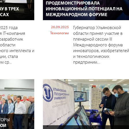
ПРОДЕМОНСТРИРОВАЛА
У В ТРЕХ
ИННОВАЦИОННЫЙ ПОТЕНЦИАЛ НА
РСАХ
МЕЖДУНАРОДНОМ ФОРУМЕ
2025 года
26.09.2025
Губернатор Ульяновской
я IT-компания
области принял участие в
Технологии
 разработчик
пленарной сессии III
области
Международного форума
ного интеллекта и
инноваторов, изобретателе
ии, стала
и технологических
 ср...
предприним...
ТОРЫ
ВОИ