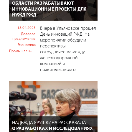
ОБЛАСТИ РАЗРАБАТЫВАЮТ
ИННОВАЦИОННЫЕ ПРОЕКТЫ ДЛЯ
НУЖД РЖД
18.04.2025
Вчера в Ульяновске прошел
День инноваций РЖД. На
Деловое
предложение
мероприятии обсудили
Экономика
перспективы
Промышленность
й
сотрудничества между
железнодорожной
компанией и
правительством о...
НАДЕЖДА ЯРУШКИНА РАССКАЗАЛА
О РАЗРАБОТКАХ И ИССЛЕДОВАНИЯХ