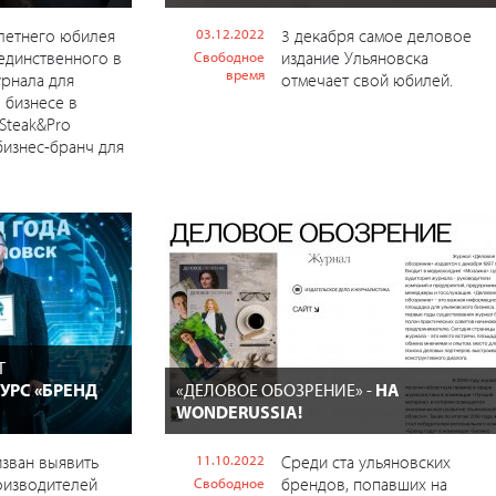
-летнего юбилея
03.12.2022
3 декабря самое деловое
единственного в
издание Ульяновска
Свободное
время
рнала для
отмечает свой юбилей.
о бизнесе в
Steak&Pro
бизнес-бранч для
Т
УРС «БРЕНД
«ДЕЛОВОЕ ОБОЗРЕНИЕ» -
НА
WONDERUSSIA!
зван выявить
11.10.2022
Среди ста ульяновских
оизводителей
брендов, попавших на
Свободное