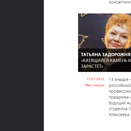
консалтинго
ТАТЬЯНА ЗАДОРОЖНЯ
«КАТЯЩИЙСЯ КАМЕНЬ 
ЗАРАСТЕТ»
13.01.2022
13 января 
российской
Масс-медиа
профессио
праздника 
будущий жу
студентка 
Алексеева в