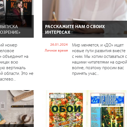
Ю
ВЫПУСКА
РАССКАЖИТЕ НАМ О СВОИХ
ОЗРЕНИЕ»
ИНТЕРЕСАХ
кий номер
26.01.2024
Мир меняется, и «ДО» ищет
Деловое
новые пути развития вместе
Личное время
» объединит на
с ним. Мы хотим оставаться с
ницах всю
нашими читателями на одно
ую вертикаль
волне, поэтому просим вас
й области. Это не
принять учас...
аслево...