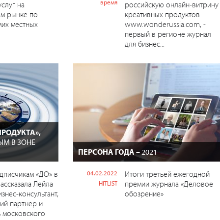
время
услуг на
российскую онлайн-витрину
ом рынке по
креативных продуктов
мих местных
www.wonderussia.com, -
первый в регионе журнал
для бизнес...
ПРОДУКТА»,
ЫМ В ЗОНЕ
ПЕРСОНА ГОДА –
2021
дписчикам «ДО» в
04.02.2022
Итоги третьей ежегодной
рассказала Лейла
премии журнала «Деловое
HITLIST
изнес-консультант,
обозрение»
ий партнер и
ь московского