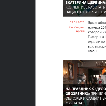
ЕКАТЕРИНА ЩЕРБИНА
КОЛЛЕКТИВЕ РАБОТАТЬ 
ПАЦИЕНТЫ ЭТО ЧУВСТВ
09.01.2023
Яркая обл
номера 201
Свободное
время
которой и
Екатерина 
едва ли не
всю истори
Главн...
НА ПРАЗДНИК К «ДЕЛ
ОБОЗРЕНИЮ»
ПРИШЛИ
ОБЛОЖЕК И САМЫЙ ПЕ
ЖУРНАЛА