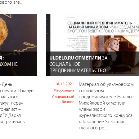
вого аге...
Я:
ULDELO.RU ОТМЕТИЛИ
ЗА
МХОМ НЕ
СОЦИАЛЬНОЕ
ПРЕДПРИНИМАТЕЛЬСТВО
– День
16.12.2021
Материал об ульяновском
 печати. В канун
социальном
Масс-медиа
нального
предпринимателе Наталье
Социальный
бизнес
«акул пера»
Михайловой отметили
рналист –
члены жюри
УлГУ Дарья
журналистского конкурса
стретилась ...
«Поколение S». Статья
главного ре...