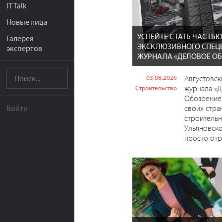
IT Talk
Новые лица
УСПЕЙТЕ СТАТЬ ЧАСТЬ
Галерея
ЭКСКЛЮЗИВНОГО СПЕЦ
экспертов
ЖУРНАЛА «ДЕЛОВОЕ ОБ
03.08.2026
Августовс
журнала «
Строительство
Обозрение
своих стра
Войти
строительн
Ульяновско
просто отр