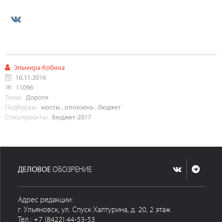
Эльмира Кобина
16.11.2016
11096
Темы:
Дороги
Подборки:
мосты
,
оползень
,
бюджет
Спецпроекты:
Бюджет-2017
ДЕЛОВОЕ
ОБОЗРЕНИЕ
Адрес редакции:
г. Ульяновск, ул. Спуск Халтурина, д. 20, 2 этаж
Тел.: +7 (8422) 44-53-53