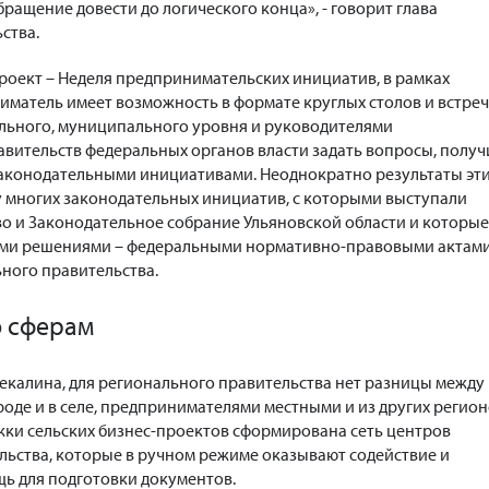
ращение довести до логического конца», - говорит глава
ства.
роект – Неделя предпринимательских инициатив, в рамках
матель имеет возможность в формате круглых столов и встреч
льного, муниципального уровня и руководителями
вительств федеральных органов власти задать вопросы, получ
законодательными инициативами. Неоднократно результаты эт
у многих законодательных инициатив, с которыми выступали
во и Законодательное собрание Ульяновской области и которые
ми решениями – федеральными нормативно-правовыми актами
ьного правительства.
о сферам
екалина, для регионального правительства нет разницы между
оде и в селе, предпринимателями местными и из других регио
ржки сельских бизнес-проектов сформирована сеть центров
ьства, которые в ручном режиме оказывают содействие и
ь для подготовки документов.