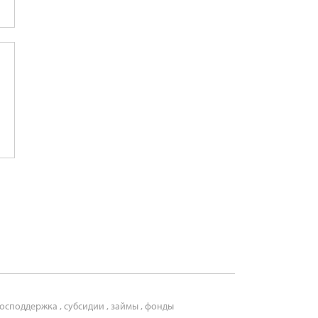
господдержка
,
субсидии
,
займы
,
фонды