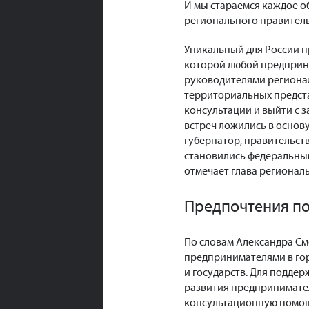
И мы стараемся каждое об
регионального правитель
Уникальный для России п
которой любой предприни
руководителями региона
территориальных предста
консультации и выйти с 
встреч ложились в основ
губернатор, правительст
становились федеральны
отмечает глава регионал
Предпочтения п
По словам Александра См
предпринимателями в гор
и государств. Для подде
развития предпринимател
консультационную помощ