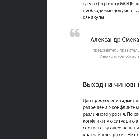
сделок) и работу МФЦБ, 
необходимые документы. 
каникулы.
Александр Смек
председатель правител
Ульяновской област
Выход на чиновн
Для преодоления админис
разрешению конфликтных
различного уровня. По с
конфликтную ситуацию в 
соответствующее решени
кратчайшие сроки. «Не ск