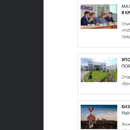
МАЛ
В К
Уль
чтоб
пре
ЯПО
ПОК
Отз
«Бр
БИЗ
РЫН
Экск