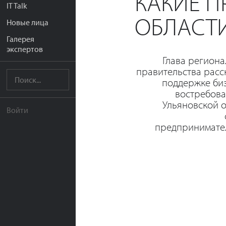
КАКИЕ П
IT Talk
ОБЛАСТ
Новые лица
Галерея
экспертов
Глава регион
правительства расс
поддержке би
востребова
Ульяновской 
Войти
предпринимател