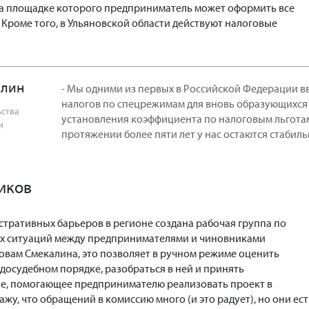
на площадке которого предприниматель может оформить все
Кроме того, в Ульяновской области действуют налоговые
алин
- Мы одними из первых в Российской Федерации вв
налогов по спецрежимам для вновь образующихся 
ьства
установления коэффициента по налоговым льготам
и
протяжении более пяти лет у нас остаются стабил
иков
тративных барьеров в регионе создана рабочая группа по
 ситуаций между предпринимателями и чиновниками
ловам Смекалина, это позволяет в ручном режиме оценить
досудебном порядке, разобраться в ней и принять
е, помогающее предпринимателю реализовать проект в
ажу, что обращений в комиссию много (и это радует), но они ест