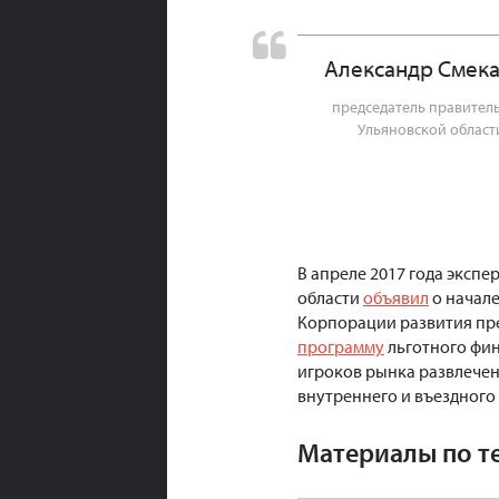
Александр Смек
председатель правител
Ульяновской област
В апреле 2017 года эксп
области
объявил
о начал
Корпорации развития пр
программу
льготного фин
игроков рынка развлечен
внутреннего и въездного
Материалы по т