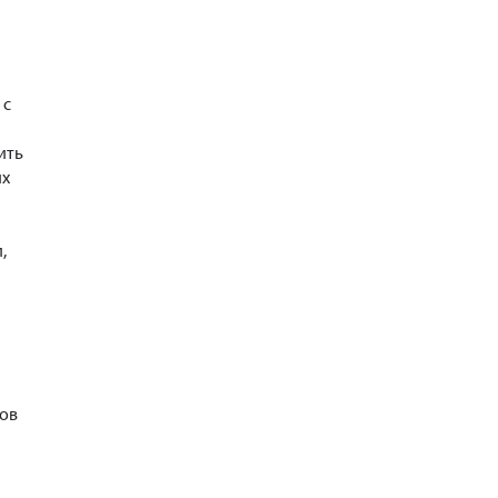
 с
ить
их
,
нов