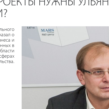
РОЕКТЫ НУЖНЫ УЛЬЯ
И?
ального
казал о
знеса и
нных в
области
сферах
ьства.