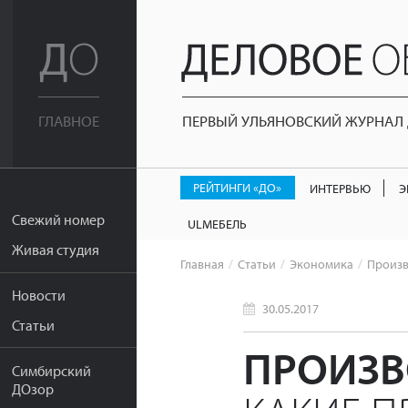
ПЕРВЫЙ УЛЬЯНОВСКИЙ ЖУРНАЛ Д
ГЛАВНОЕ
РЕЙТИНГИ «ДО»
ИНТЕРВЬЮ
Э
Свежий номер
ULМЕБЕЛЬ
Живая студия
Главная
Статьи
Экономика
Произв
Новости
30.05.2017
Статьи
ПРОИЗВ
Симбирский
ДОзор