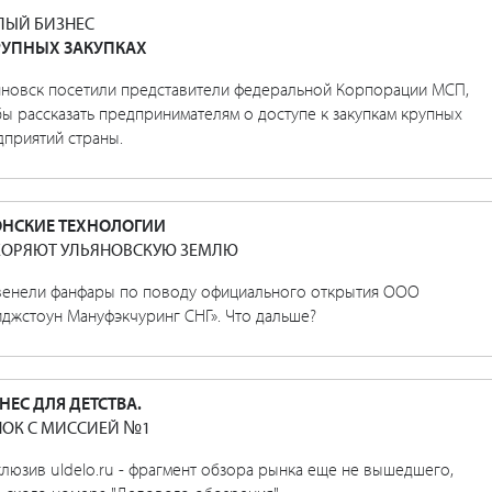
ЫЙ БИЗНЕС
РУПНЫХ ЗАКУПКАХ
яновск посетили представители федеральной Корпорации МСП,
ы рассказать предпринимателям о доступе к закупкам крупных
дприятий страны.
НСКИЕ ТЕХНОЛОГИИ
ОРЯЮТ УЛЬЯНОВСКУЮ ЗЕМЛЮ
венели фанфары по поводу официального открытия ООО
иджстоун Мануфэкчуринг СНГ». Что дальше?
НЕС ДЛЯ ДЕТСТВА.
ОК С МИССИЕЙ №1
люзив uldelo.ru - фрагмент обзора рынка еще не вышедшего,