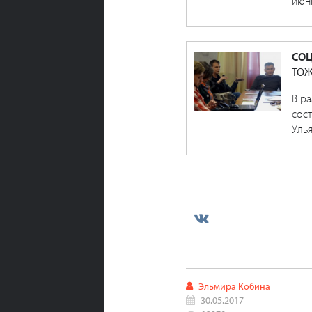
июн
СО
ТОЖ
В р
сос
Улья
Эльмира Кобина
30.05.2017