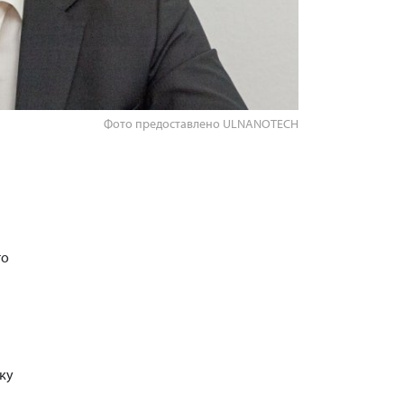
Фото предоставлено ULNANOTECH
го
ку