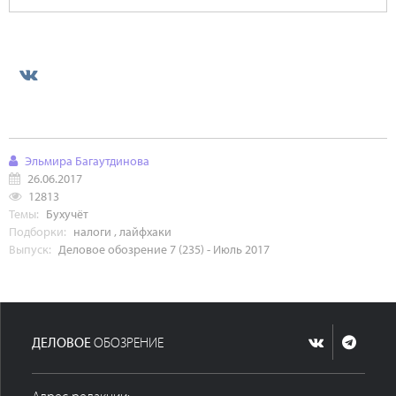
Эльмира Багаутдинова
26.06.2017
12813
Темы:
Бухучёт
Подборки:
налоги
,
лайфхаки
Выпуск:
Деловое обозрение 7 (235) - Июль 2017
ДЕЛОВОЕ
ОБОЗРЕНИЕ