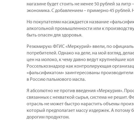
магазине будет стоить не менее 50 рублей за литр 
экономика. С добавлением – примерно 45 рублей. 
Но покупателям насаждается название «фальсификат
алкогольной промышленности или к производству 
быть опасен для здоровья.
Резюмирую: ФГИС «Меркурий» ввели, по официальн
потребителей. Однако на деле, на мой взгляд, дел
цен на молоко, к чему давно ведут крупнейшие хо
Россельхознадзор как контролирующая организаци
«фальсификатом» заинтересованы производители 
в Россию пальмового масла.
Я абсолютно не против введения «Меркурия». Прос
связанных с нехваткой сырья, система не решит. 
отрасль не может быстро нарастить объемы произв
который предполагает массу издержек. А потому б
дорогим продуктом.