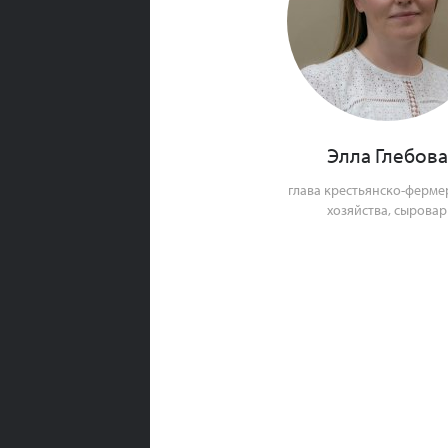
Элла Глебова
глава крестьянско-ферме
хозяйства, сыровар