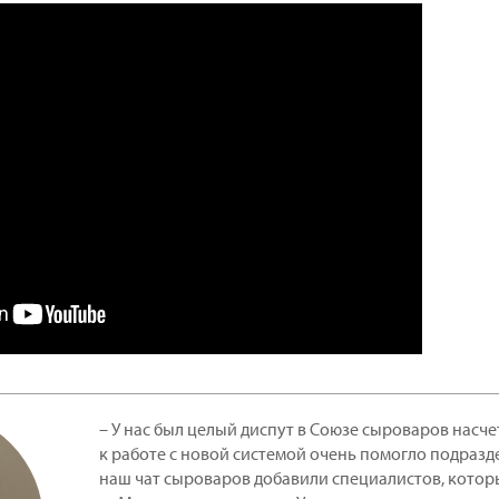
– У нас был целый диспут в Союзе сыроваров насч
к работе с новой системой очень помогло подраз
наш чат сыроваров добавили специалистов, котор