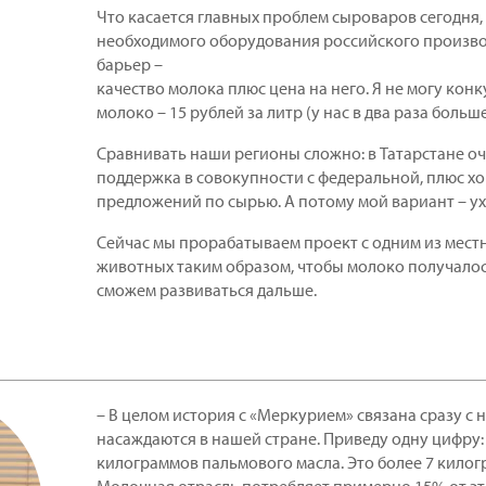
Что касается главных проблем сыроваров сегодня, т
необходимого оборудования российского производ
барьер –
качество молока плюс цена на него. Я не могу конк
молоко – 15 рублей за литр (у нас в два раза больше
Сравнивать наши регионы сложно: в Татарстане о
поддержка в совокупности с федеральной, плюс х
предложений по сырью. А потому мой вариант – у
Сейчас мы прорабатываем проект с одним из мест
животных таким образом, чтобы молоко получало
сможем развиваться дальше.
– В целом история с «Меркурием» связана сразу с
насаждаются в нашей стране. Приведу одну цифру:
килограммов пальмового масла. Это более 7 килог