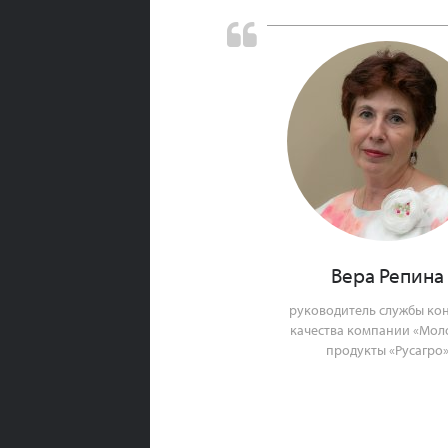
Вера Репина
руководитель службы ко
качества компании «Мо
продукты «Русагро