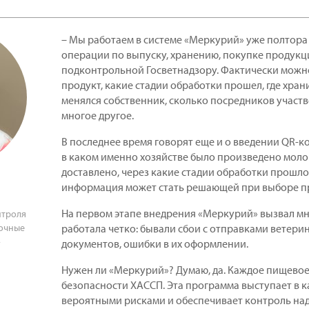
– Мы работаем в системе «Меркурий» уже полтора 
операции по выпуску, хранению, покупке продук
подконтрольной Госветнадзору. Фактически можно
продукт, какие стадии обработки прошел, где храни
менялся собственник, сколько посредников участв
многое другое.
В последнее время говорят еще и о введении QR-к
в каком именно хозяйстве было произведено мол
доставлено, через какие стадии обработки прошло 
информация может стать решающей при выборе п
На первом этапе внедрения «Меркурий» вызвал мн
нтроля
лочные
работала четко: бывали сбои с отправками ветер
»
документов, ошибки в их оформлении.
Нужен ли «Меркурий»? Думаю, да. Каждое пищевое
безопасности ХАССП. Эта программа выступает в 
вероятными рисками и обеспечивает контроль над