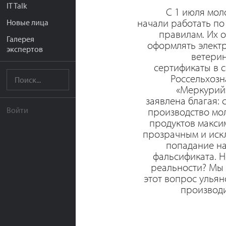
IT Talk
С 1 июля мол
начали работать п
Новые лица
правилам. Их 
Галерея
оформлять элект
экспертов
ветери
сертификаты в 
Россельхозн
«Меркурий»
заявлена благая: 
производство мо
Войти
продуктов макси
прозрачным и иск
попадание на
фальсификата. Н
реальности? Мы 
этот вопрос улья
производи