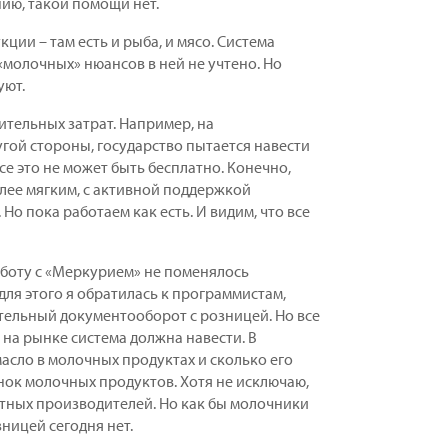
нию, такой помощи нет.
ции – там есть и рыба, и мясо. Система
«молочных» нюансов в ней не учтено. Но
уют.
ительных затрат. Например, на
гой стороны, государство пытается навести
все это не может быть бесплатно. Конечно,
лее мягким, с активной поддержкой
Но пока работаем как есть. И видим, что все
аботу с «Меркурием» не поменялось
для этого я обратилась к программистам,
тельный документооборот с розницей. Но все
к на рынке система должна навести. В
масло в молочных продуктах и сколько его
нок молочных продуктов. Хотя не исключаю,
стных производителей. Но как бы молочники
зницей сегодня нет.