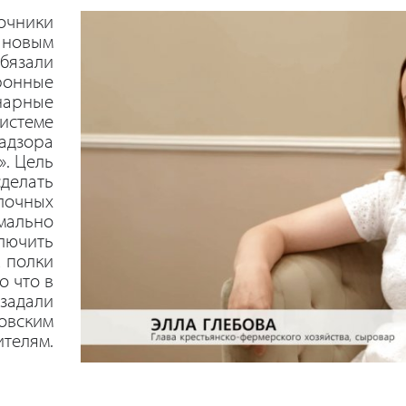
очники
о новым
обязали
ронные
нарные
системе
адзора
. Цель
сделать
лочных
мально
лючить
 полки
о что в
задали
новским
телям.