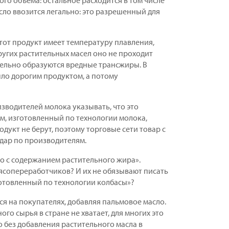
го объема: остальное расходится в том числе
ло ввозится легально: это разрешенный для
 Этот продукт имеет температуру плавления,
ругих растительных масел оно не проходит
тельно образуются вредные трансжиры. В
ыло дорогим продуктом, а потому
зводителей молока указывать, что это
, изготовленный по технологии молока,
одукт не берут, поэтому торговые сети товар с
удар по производителям.
о с содержанием растительного жира».
мясопереработчиков? И их не обязывают писать
отовленный по технологии колбасы»?
ся на покупателях, добавляя пальмовое масло.
го сырья в стране не хватает, для многих это
 без добавления растительного масла в