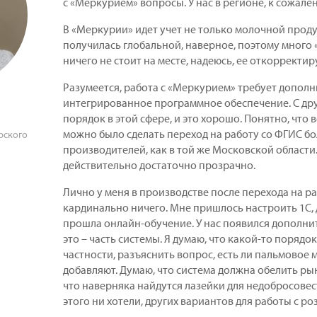
с «Меркурием» вопросы. У нас в регионе, к сожале
В «Меркурии» идет учет не только молочной продук
получилась глобальной, наверное, поэтому много 
ничего не стоит на месте, надеюсь, ее откорректир
Разумеется, работа с «Меркурием» требует дополн
интегрированное программное обеспечение. С дру
порядок в этой сфере, и это хорошо. Понятно, что 
можно было сделать переход на работу со ФГИС бо
рского
производителей, как в той же Московской области. 
действительно достаточно прозрачно.
Лично у меня в производстве после перехода на р
кардинально ничего. Мне пришлось настроить 1С, 
прошла онлайн-обучение. У нас появился дополни
это – часть системы. Я думаю, что какой-то порядо
частности, разъяснить вопрос, есть ли пальмовое 
добавляют. Думаю, что система должна обелить ры
что наверняка найдутся лазейки для недобросове
этого ни хотели, других вариантов для работы с ро