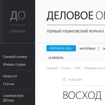
ПЕРВЫЙ УЛЬЯНОВСКИЙ ЖУРНАЛ Д
ГЛАВНОЕ
РЕЙТИНГИ «ДО»
ИНТЕРВЬЮ
Э
Свежий номер
ULМЕБЕЛЬ
Живая студия
Главная
Статьи
АПК
Перекресток 
Новости
14.08.2019
Статьи
ВОСХОД
Симбирский
ДОзор