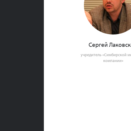
Сергей Лаковс
учредитель «Симбирской 
компании»