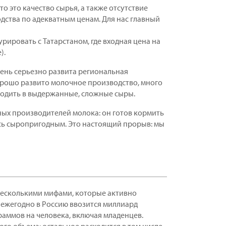
о это качество сырья, а также отсутствие
ства по адекватным ценам. Для нас главный
урировать с Татарстаном, где входная цена на
).
чень серьезно развита региональная
орошо развито молочное производство, много
ходить в выдержанные, сложные сыры.
ных производителей молока: он готов кормить
сь сыропригодным. Это настоящий прорыв: мы
 несколькими мифами, которые активно
 ежегодно в Россию ввозится миллиард
раммов на человека, включая младенцев.