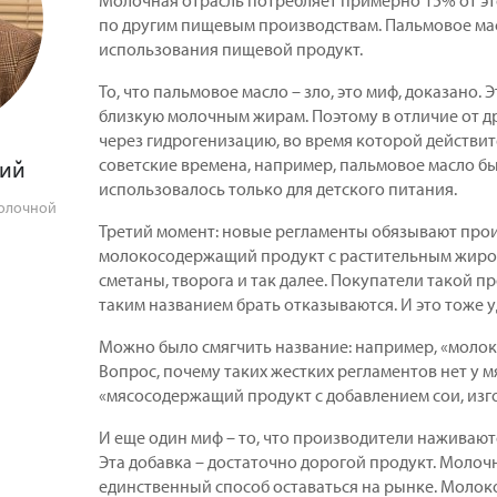
Молочная отрасль потребляет примерно 15% от это
по другим пищевым производствам. Пальмовое мас
использования пищевой продукт.
То, что пальмовое масло – зло, это миф, доказано.
близкую молочным жирам. Поэтому в отличие от д
через гидрогенизацию, во время которой действи
советские времена, например, пальмовое масло б
кий
использовалось только для детского питания.
молочной
Третий момент: новые регламенты обязывают прои
молокосодержащий продукт с растительным жиром
сметаны, творога и так далее. Покупатели такой пр
таким названием брать отказываются. И это тоже 
Можно было смягчить название: например, «молок
Вопрос, почему таких жестких регламентов нет у 
«мясосодержащий продукт с добавлением сои, изг
И еще один миф – то, что производители наживают
Эта добавка – достаточно дорогой продукт. Молочно
единственный способ оставаться на рынке. Молоко