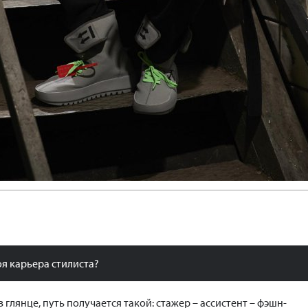
оя карьера стилиста?
в глянце, путь получается такой: стажер – ассистент – фэшн-