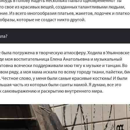
нибудь в голову надеть несколько пальто одновременно? Ты
-то свое из красивых вещей, созданных талантливыми людьми,
ие. Из всего многообразия платьев, жакетов, лодочек и платко
бразы, которые не создаст никто другой.
шла?
е была погружена в творческую атмосферу. Ходила в Ульяновске
 где моя воспитательница Елена Анатольевна и музыкальный
товна всячески поддерживали мою тягу к музыке и танцам. Во
вом ряду, а моя мама искала по всему городу ткани, пайетки, би
. Честное слово, у меня были самые красивые костюмы! И были
ьшая часть из которых были сшиты мамой. Я думаю, все это
 к самовыражению и раскрытию внутреннего мира.