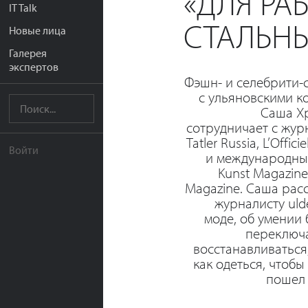
«ДЛЯ РА
IT Talk
СТАЛЬНЫ
Новые лица
Галерея
экспертов
Фэшн- и селебрити-
с ульяновскими к
Саша Х
сотрудничает с жур
Tatler Russia, L’Officie
Войти
и международны
Kunst Magazine,
Magazine. Саша рас
журналисту ulde
моде, об умении
переключа
восстанавливаться,
как одеться, чтобы
пошел 