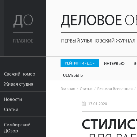
ПЕРВЫЙ УЛЬЯНОВСКИЙ ЖУРНАЛ Д
ГЛАВНОЕ
РЕЙТИНГИ «ДО»
ИНТЕРВЬЮ
Э
Свежий номер
ULМЕБЕЛЬ
Живая студия
Главная
Статьи
Вся моя Вселенная
Новости
17.01.2020
Статьи
СТИЛИС
Симбирский
ДОзор