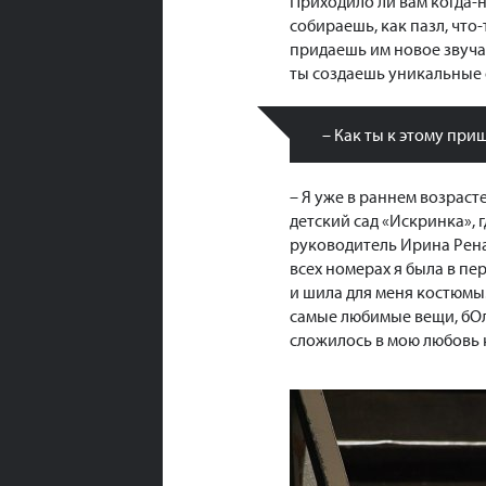
Приходило ли вам когда-
собираешь, как пазл, что
придаешь им новое звучан
ты создаешь уникальные о
– Как ты к этому при
– Я уже в раннем возраст
детский сад «Искринка»,
руководитель Ирина Рена
всех номерах я была в пер
и шила для меня костюмы
самые любимые вещи, бОл
сложилось в мою любовь