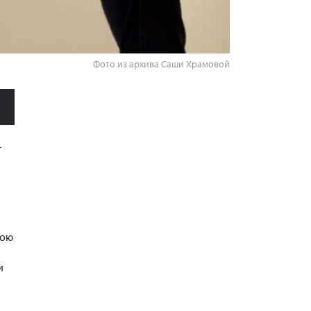
Фото из архива Саши Храмовой
–
вою
и