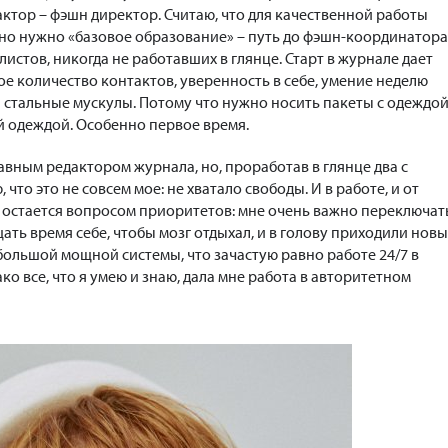
ктор – фэшн директор. Считаю, что для качественной работы
но нужно «базовое образование» – путь до фэшн-координатора
листов, никогда не работавших в глянце. Старт в журнале дает
е количество контактов, уверенность в себе, умение неделю
… стальные мускулы. Потому что нужно носить пакеты с одеждой
й одеждой. Особенно первое время.
главным редактором журнала, но, проработав в глянце два с
что это не совсем мое: не хватало свободы. И в работе, и от
и остается вопросом приоритетов: мне очень важно переключат
ать время себе, чтобы мозг отдыхал, и в голову приходили нов
ь большой мощной системы, что зачастую равно работе 24/7 в
ко все, что я умею и знаю, дала мне работа в авторитетном