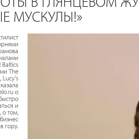
БОТЫ В ГЛЯНЦЕВОМ Ж
Е МУСКУЛЫ!»
стилист
орнями
рамова
налами
l Baltics
ми The
 Lucy’s
сказала
lo.ru о
 быстро
ться и
 о том,
 бизнес
в гору.