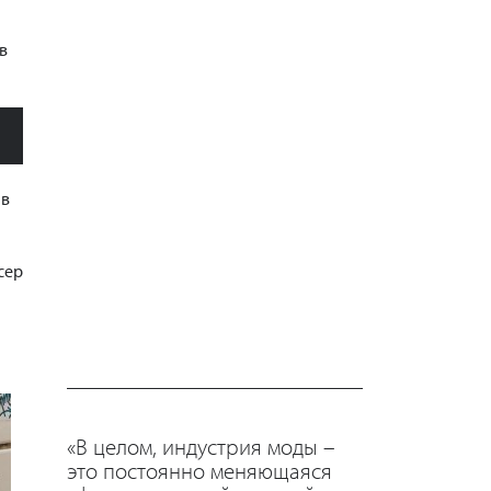
в
 в
сер
«В целом, индустрия моды –
это постоянно меняющаяся