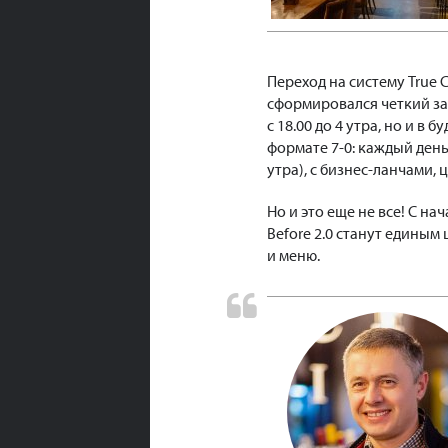
Переход на систему True 
сформировался четкий зап
с 18.00 до 4 утра, но и в
формате 7-0: каждый день 
утра), с бизнес-ланчами, 
Но и это еще не все! С н
Before 2.0 станут едины
и меню.