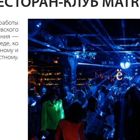
ЕСТОРАН-КЛУБ MATR
работы
овского
ения —
еде, ко
сному и
стному.