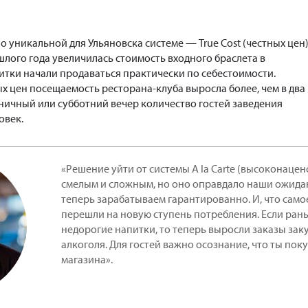
о уникальной для Ульяновска системе — True Cost (честных цен)
ошлого года увеличилась стоимость входного браслета в
питки начали продаваться практически по себестоимости.
х цен посещаемость ресторана-клуба выросла более, чем в два
тничный или субботний вечер количество гостей заведения
овек.
«Решение уйти от системы A la Carte (высоконацен
смелым и сложным, но оно оправдало наши ожидан
теперь зарабатываем гарантированно. И, что само
перешли на новую ступень потребления. Если рань
недорогие напитки, то теперь выросли заказы зак
алкоголя. Для гостей важно осознание, что ты поку
магазина».