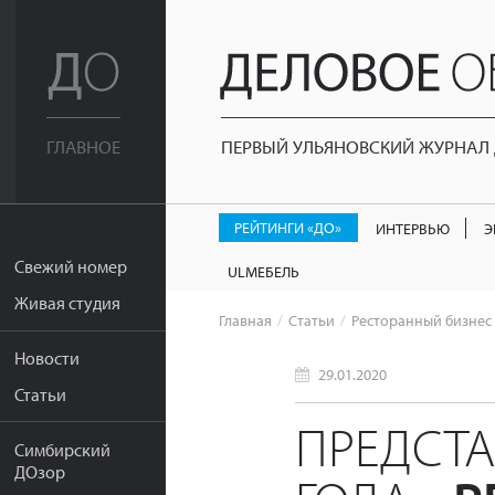
ПЕРВЫЙ УЛЬЯНОВСКИЙ ЖУРНАЛ Д
ГЛАВНОЕ
РЕЙТИНГИ «ДО»
ИНТЕРВЬЮ
Э
Свежий номер
ULМЕБЕЛЬ
Живая студия
Главная
Статьи
Ресторанный бизнес
Новости
29.01.2020
Статьи
ПРЕДСТА
Симбирский
ДОзор