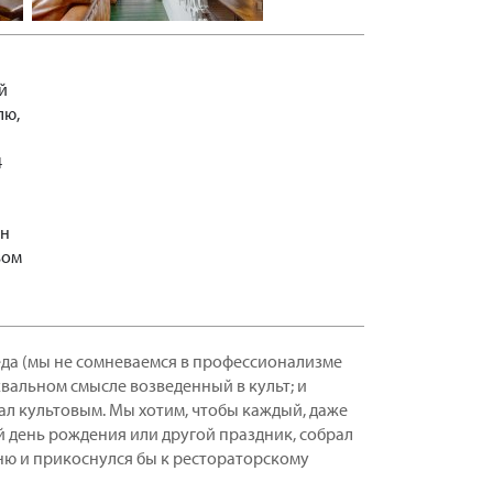
й
лю,
4
ан
вом
еда (мы не сомневаемся в профессионализме
уквальном смысле возведенный в культ; и
ал культовым. Мы хотим, чтобы каждый, даже
ой день рождения или другой праздник, собрал
ню и прикоснулся бы к рестораторскому