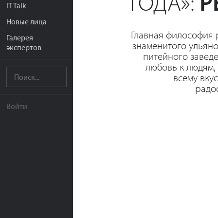
ГОДА»:
Р
IT Talk
Новые лица
Главная философия 
Галерея
знаменитого ульян
экспертов
питейного завед
любовь к людям, 
всему вку
радо
Войти