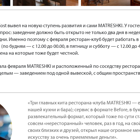
Cost вывел на новую ступень развития и сами MATRESHKI. У госте
рос: заведение должно быть открыто не только два дня в неде
 будни. Именно поэтому с февраля ресторан-клуб будет работать в
(по будням — с 12.00 до 00.00, в пятницу и субботу — с 12.00 до 
цена на которые тоже будет честной.
ачала февраля MATRESHKI и расположенный по соседству рестор
м целым — заведением под одной вывеской, с общим пространст
«Три главных кита ресторана-клуба MATRESHKI — 
нашей кухни и бара); сервис в формате Before, в б
развлекательный формат, который тоже по сути ст
совсем «нересторанный» человек, раз в год, на св
своих близких и друзей, открыл наше огромное ме
искусству за очень приемлемые деньги».