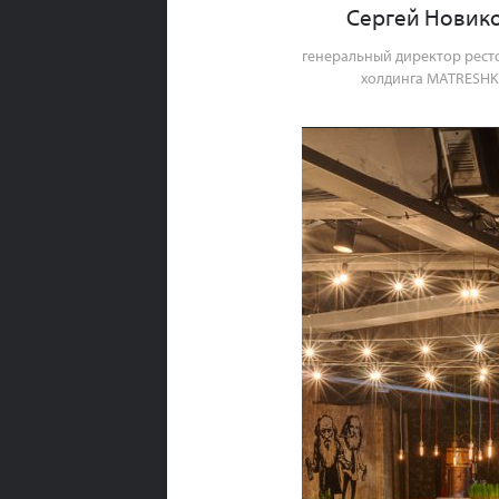
Сергей Новик
генеральный директор рест
холдинга MATRESHK