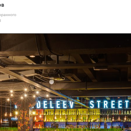
ов
оранного
I