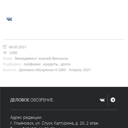
06.05.2021
2200
Темы:
Менеджмент знаний
Финансы
Подборки:
лайфхаки
,
кредиты
,
долги
Выпуск:
Деловое обозрение 4 (280) - Апрель 2021
ДЕЛОВОЕ
ОБОЗРЕНИЕ
Адрес редакции:
г. Ульяновск, ул. Спуск Халтурина, д. 20, 2 этаж