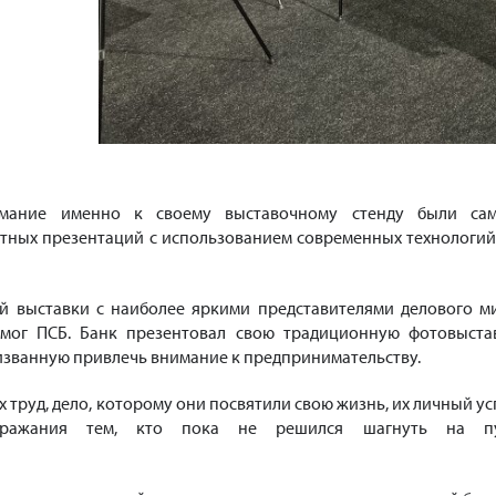
мание именно к своему выставочному стенду были са
ктных презентаций с использованием современных технологий
й выставки с наиболее яркими представителями делового м
омог ПСБ. Банк презентовал свою традиционную фотовыста
ризванную привлечь внимание к предпринимательству.
их труд, дело, которому они посвятили свою жизнь, их личный ус
ражания тем, кто пока не решился шагнуть на п