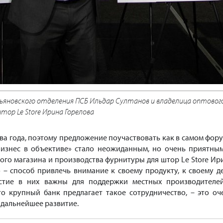
ьяновского отделения ПСБ Ильдар Султанов и владелица оптовог
тор Le Store Ирина Горелова
два года, поэтому предложение поучаствовать как в самом фору
Бизнес в объективе» стало неожиданным, но очень приятным
ого магазина и производства фурнитуры для штор Le Store Ир
о – способ привлечь внимание к своему продукту, к своему де
стие в них важны для поддержки местных производителе
то крупный банк предлагает такое сотрудничество, – это оч
 дальнейшее развитие.