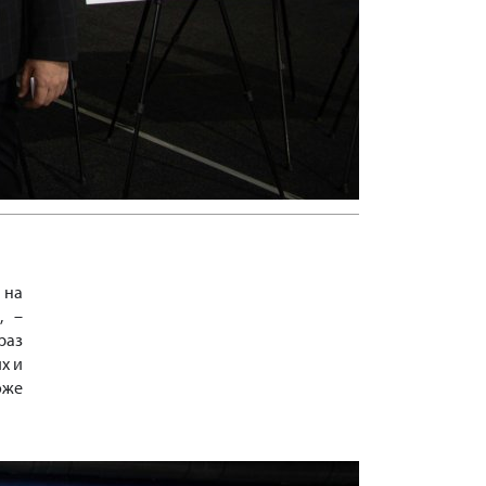
 на
, –
раз
х и
оже