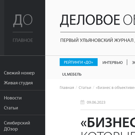
ПЕРВЫЙ УЛЬЯНОВСКИЙ ЖУРНАЛ Д
ГЛАВНОЕ
РЕЙТИНГИ «ДО»
ИНТЕРВЬЮ
Э
Свежий номер
ULМЕБЕЛЬ
Живая студия
Главная
Статьи
«Бизнес в объективе
Новости
09.06.2023
Статьи
«БИЗНЕС
Симбирский
ДОзор