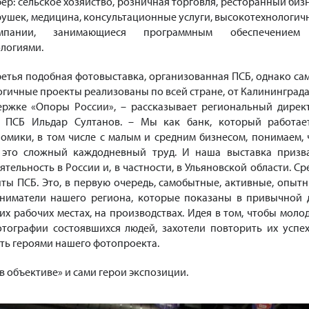
ер: сельское хозяйство, розничная торговля, ресторанный бизн
рушек, медицина, консультационные услуги, высокотехнологич
мпании, занимающиеся программным обеспечение
логиями.
третья подобная фотовыставка, организованная ПСБ, однако са
логичные проекты реализованы по всей стране, от Калининграда
ержке «Опоры России», – рассказывает региональный дирек
я ПСБ Ильдар Султанов. – Мы как банк, который работае
омики, в том числе с малым и средним бизнесом, понимаем, 
 это сложный каждодневный труд. И наша выставка призв
тельность в России и, в частности, в Ульяновской области. Ср
нты ПСБ. Это, в первую очередь, самобытные, активные, опытн
ниматели нашего региона, которые показаны в привычной 
оих рабочих местах, на производствах. Идея в том, чтобы моло
отографии состоявшихся людей, захотели повторить их успех
тать героями нашего фотопроекта.
в объективе» и сами герои экспозиции.