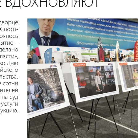
Е ВДОХНОВЛЯЮТ
 дворце
-Спорт-
тоялось
ытие –
делано
ласти»,
ко Дню
йского
ьства.
е сотни
ителей
 на суд
 услуги
укцию.