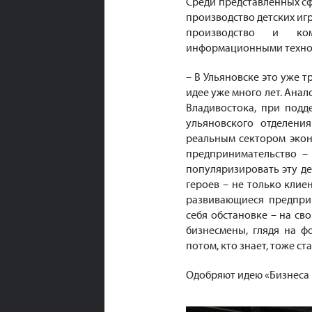
Среди представленных сф
производство детских иг
производство и ко
информационными техно
– В Ульяновске это уже 
идее уже много лет. Ана
Владивостока, при подд
ульяновского отделени
реальным сектором экон
предпринимательство –
популяризировать эту дея
героев – не только клие
развивающиеся предпри
себя обстановке – на св
бизнесмены, глядя на ф
потом, кто знает, тоже с
Одобряют идею «Бизнеса 