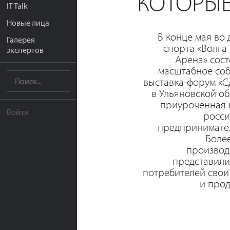
КОТОРЫ
IT Talk
Новые лица
В конце мая во
Галерея
спорта «Волга
экспертов
Арена» сос
масштабное соб
выставка-форум «С
в Ульяновской об
приуроченная 
Войти
росси
предпринимател
Боле
производ
представили
потребителей свои
и прод