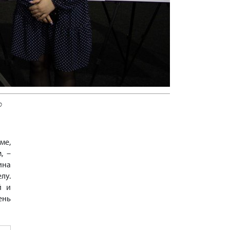
о
ме,
, –
ина
лу.
й и
ень