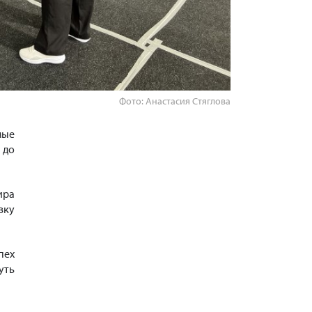
Фото: Анастасия Стяглова
мые
 до
ира
вку
пех
уть