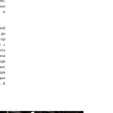
ес,
ное
м и
мой
 до
тор
т с
что
ана
еди
ые,
для
дые
. А