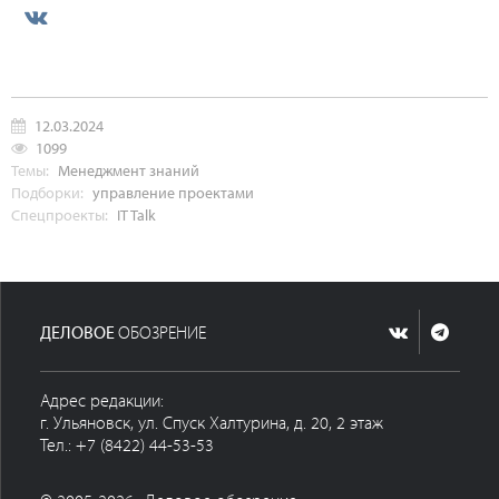
12.03.2024
1099
Темы:
Менеджмент знаний
Подборки:
управление проектами
Спецпроекты:
IT Talk
ДЕЛОВОЕ
ОБОЗРЕНИЕ
Адрес редакции:
г. Ульяновск, ул. Спуск Халтурина, д. 20, 2 этаж
Тел.: +7 (8422) 44-53-53