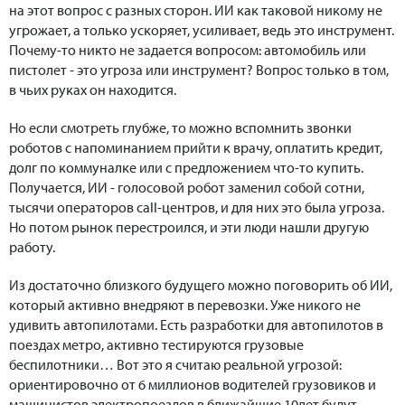
на этот вопрос с разных сторон. ИИ как таковой никому не
угрожает, а только ускоряет, усиливает, ведь это инструмент.
Почему-то никто не задается вопросом: автомобиль или
пистолет - это угроза или инструмент? Вопрос только в том,
в чьих руках он находится.
Но если смотреть глубже, то можно вспомнить звонки
роботов с напоминанием прийти к врачу, оплатить кредит,
долг по коммуналке или с предложением что-то купить.
Получается, ИИ - голосовой робот заменил собой сотни,
тысячи операторов call-центров, и для них это была угроза.
Но потом рынок перестроился, и эти люди нашли другую
работу.
Из достаточно близкого будущего можно поговорить об ИИ,
который активно внедряют в перевозки. Уже никого не
удивить автопилотами. Есть разработки для автопилотов в
поездах метро, активно тестируются грузовые
беспилотники… Вот это я считаю реальной угрозой:
ориентировочно от 6 миллионов водителей грузовиков и
машинистов электропоездов в ближайшие 10лет будут