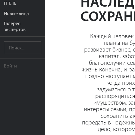
НАСЛЕД
IT Talk
СОХРАН
Новые лица
Галерея
экспертов
Каждый человек 
планы на б
развивает бизнес, 
капитал, забо
благополучии се
Войти
жизнь конечна, и р
поздно наступает 
когда при
задуматься о т
распорядиться
имуществом, за
интересы семьи, п
сохранить а
передать в надежн
дело, которо