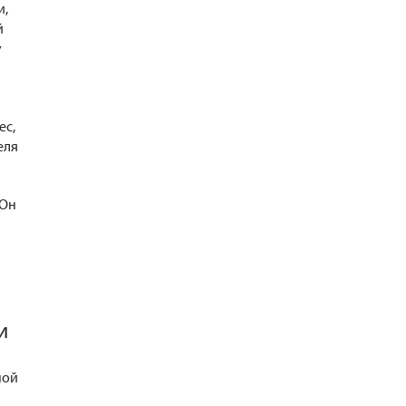
и,
й
у
ес,
еля
 Он
и
ной