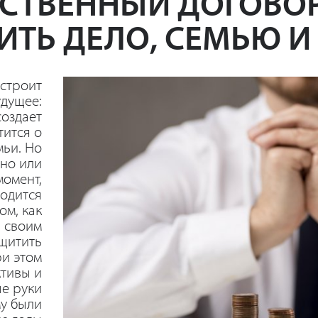
СТВЕННЫЙ ДОГОВО
ИТЬ ДЕЛО, СЕМЬЮ И
строит
удущее:
создает
тится о
мьи. Но
ано или
момент,
ходится
ом, как
 своим
щитить
ри этом
ктивы и
ые руки
му были