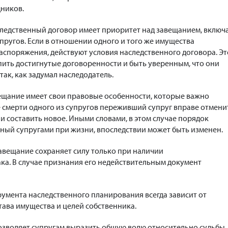
ников.
следственный договор имеет приоритет над завещанием, включ
пругов. Если в отношении одного и того же имущества
споряжения, действуют условия наследственного договора. Эт
пить достигнутые договоренности и быть уверенным, что они
ак, как задумал наследодатель.
ещание имеет свои правовые особенности, которые важно
е смерти одного из супругов переживший супруг вправе отмени
и составить новое. Иными словами, в этом случае порядок
ный супругами при жизни, впоследствии может быть изменен.
завещание сохраняет силу только при наличии
ка. В случае признания его недействительным документ
умента наследственного планирования всегда зависит от
тава имущества и целей собственника.
озволяет супругам выразить общую волю относительно судьбы