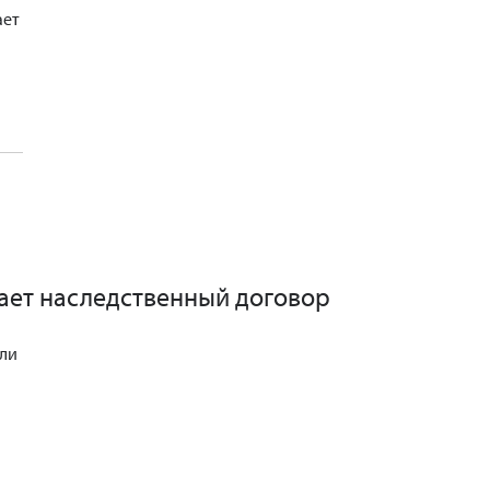
ает
дает наследственный договор
или