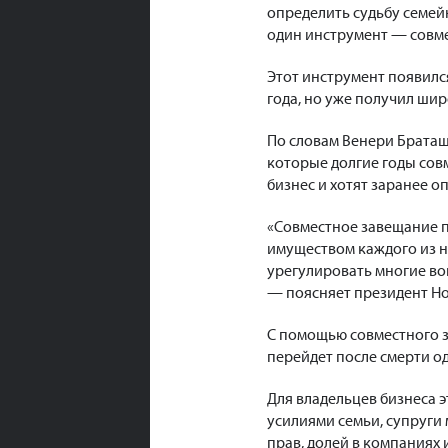
определить судьбу семей
один инструмент — совме
Этот инструмент появилс
года, но уже получил ши
По словам Венери Браташ
которые долгие годы сов
бизнес и хотят заранее 
«Совместное завещание п
имуществом каждого из н
урегулировать многие во
— поясняет президент Но
С помощью совместного з
перейдет после смерти од
Для владельцев бизнеса 
усилиями семьи, супруги
прав, долей в компаниях 