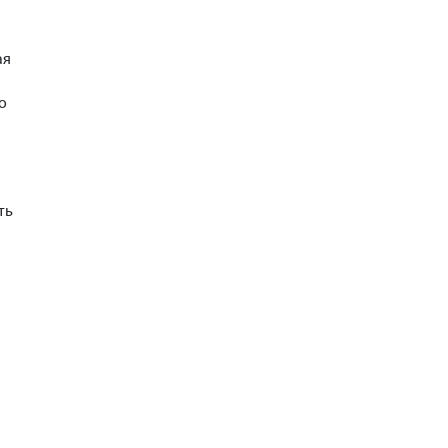
ая
о
ть