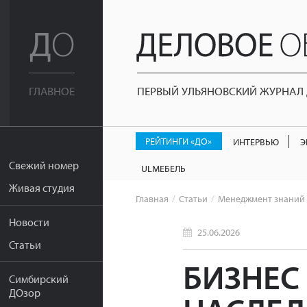
ПЕРВЫЙ УЛЬЯНОВСКИЙ ЖУРНАЛ Д
ГЛАВНОЕ
РЕЙТИНГИ «ДО»
ИНТЕРВЬЮ
Э
Свежий номер
ULМЕБЕЛЬ
Живая студия
Главная
Статьи
Менеджмент знаний
Новости
25.06.2026
Статьи
БИЗНЕС
Симбирский
ДОзор