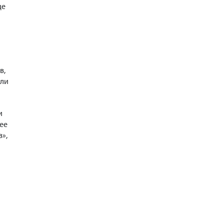
ще
в,
али
и
ее
»,