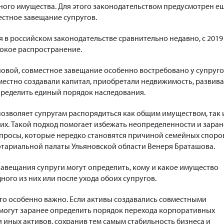
ного имущества. Для этого законодательством предусмотрен е
стное завещание супругов.
я в российском законодательстве сравнительно недавно, с 2019
рокое распространение.
овой, совместное завещание особенно востребовано у супруго
местно создавали капитал, приобретали недвижимость, развив
определить единый порядок наследования.
озволяет супругам распорядиться как общим имуществом, так 
их. Такой подход помогает избежать неопределенности и заран
просы, которые нередко становятся причиной семейных споров
тариальной палаты Ульяновской области Венеря Браташова.
авещания супруги могут определить, кому и какое имущество
ного из них или после ухода обоих супругов.
это особенно важно. Если активы создавались совместными
 могут заранее определить порядок перехода корпоративных
и иных активов, сохранив тем самым стабильность бизнеса и