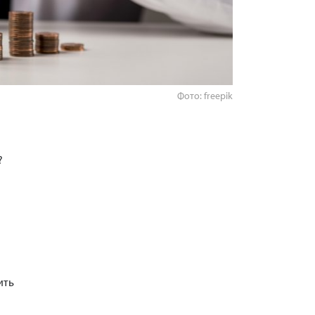
Фото: freepik
?
ить