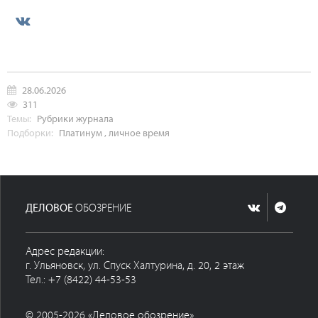
28.06.2026
311
Темы:
Рубрики журнала
Подборки:
Платинум
,
личное время
ДЕЛОВОЕ
ОБОЗРЕНИЕ
Адрес редакции:
г. Ульяновск, ул. Спуск Халтурина, д. 20, 2 этаж
Тел.: +7 (8422) 44-53-53
© 2005-2026 «Деловое обозрение»